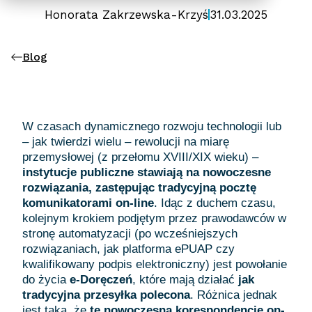
Honorata Zakrzewska-Krzyś
31.03.2025
Blog
W czasach dynamicznego rozwoju technologii lub
– jak twierdzi wielu – rewolucji na miarę
przemysłowej (z przełomu XVIII/XIX wieku) –
instytucje publiczne stawiają na nowoczesne
rozwiązania, zastępując tradycyjną pocztę
komunikatorami on-line
. Idąc z duchem czasu,
kolejnym krokiem podjętym przez prawodawców w
stronę automatyzacji (po wcześniejszych
rozwiązaniach, jak platforma ePUAP czy
kwalifikowany podpis elektroniczny) jest powołanie
do życia
e-Doręczeń
, które mają działać
jak
tradycyjna przesyłka polecona
. Różnica jednak
jest taka, że
tę nowoczesną korespondencję on-