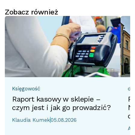
Zobacz również
Księgowość
do
Raport kasowy w sklepie –
Pr
czym jest i jak go prowadzić?
No
d
Klaudia Kumek
05.08.2026
Ai