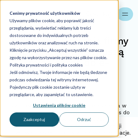
Cenimy prywatność użytkowników
Szukaj
Używamy plików cookie, aby poprawić jakość
przeglądania, wyświetlać reklamy lub treści
dostosowane do indywidualnych potrzeb
Alert! Od 1 kwietnia firmy
użytkowników oraz analizować ruch na stronie.
wpisane do KRS muszą
Kliknięcie przycisku „Akceptuj wszystkie” oznacza
zgodę na wykorzystywanie przez nas plików cookie.
mieć adres do e-
Polityka prywatności i polityka cookies
Doręczeń!
Jeśli odmówisz, Twoje informacje nie będą śledzone
podczas odwiedzania tej witryny internetowej.
Pojedynczy plik cookie zostanie użyty w
31.03.2025
przeglądarce, aby zapamiętać to ustawienie.
Ustawienia plików cookie
Od 1 kwietnia 2025 r. każdy przedsiębiorca w
Polsce wpisany do KRS powinien mieć adres do
e-Doręczeń. Adres ten jest niezbędny i
Zaakceptuj
Odrzuć
obowiązkowy w oficjalnej korespondencji
urzędowej. Przypominamy kluczowe informacje.