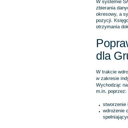
W systemie SA
zbierania dany
okresowy, a sy
pozycji. Księ
otrzymania dok
Popra
dla Gr
W trakcie wdro
w zakresie ind
Wychodząc nap
m.in. poprzez:
stworzenie 
wdrożenie 
spełniający