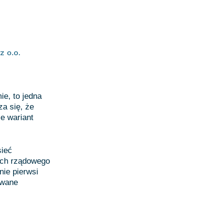
z o.o.
e, to jedna
a się, że
e wariant
sieć
mach rządowego
ie pierwsi
owane