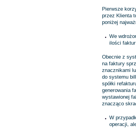
Pierwsze korzy
przez Klienta 
poniżej najważ
We wdrożon
ilości fakt
Obecnie z sys
na faktury spr
znacznikami l
do systemu bil
spółki refaktu
generowania fa
wystawionej fa
znacząco skra
W przypadk
operacji, a