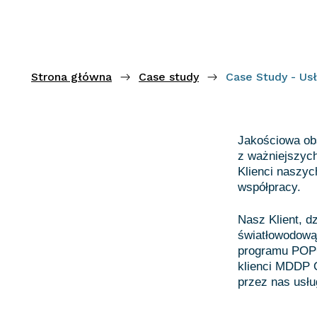
Strona główna
Case study
Case Study - Usł
Jakościowa obs
z ważniejszych
Klienci naszyc
współpracy.
Nasz Klient, d
światłowodową 
programu POPC 
klienci MDDP O
przez nas usłu