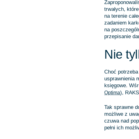
Zaproponowali
trwałych, któr
na terenie cał
zadaniem karko
na poszczególn
przepisanie da
Nie t
Choć potrzeba 
usprawnienia m
księgowe. Wśr
), RAKS
Optima
Tak sprawne d
możliwe z uwag
czuwa nad pop
pełni ich możli