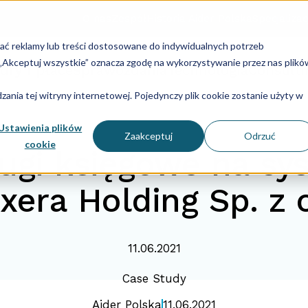
O nas
Zespół
Historia Aider Polska
Specjalizac
lać reklamy lub treści dostosowane do indywidualnych potrzeb
u „Akceptuj wszystkie” oznacza zgodę na wykorzystywanie przez nas plikó
dry i płace
Sprawozdania
Technologia
Consulti
ania tej witryny internetowej. Pojedynczy plik cookie zostanie użyty w
Ustawienia plików
Zaakceptuj
Odrzuć
cookie
ugi księgowe na sy
xera Holding Sp. z o
11.06.2021
Case Study
Aider Polska
11.06.2021