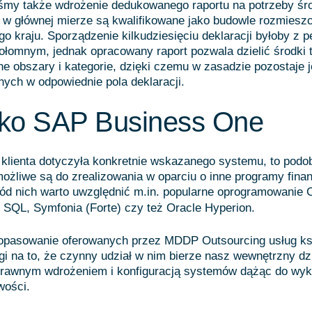
śmy także wdrożenie dedukowanego raportu na potrzeby ś
e w głównej mierze są kwalifikowane jako budowle rozmiesz
ego kraju. Sporządzenie kilkudziesięciu deklaracji byłoby z 
łomnym, jednak opracowany raport pozwala dzielić środki 
e obszary i kategorie, dzięki czemu w zasadzie pozostaje 
nych w odpowiednie pola deklaracji.
ylko SAP Business One
klienta dotyczyła konkretnie wskazanego systemu, to podo
ożliwe są do zrealizowania w oparciu o inne programy fina
ód nich warto uwzględnić m.in. popularne oprogramowanie
 SQL, Symfonia (Forte) czy też Oracle Hyperion.
opasowanie oferowanych przez MDDP Outsourcing usług ks
i na to, że czynny udział w nim bierze nasz wewnętrzny dzia
rawnym wdrożeniem i konfiguracją systemów dążąc do wyk
wości.