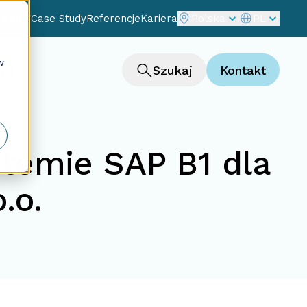
je
Blog
Case Study
Referencje
Kariera
Polska
PL
w
ng
Szukaj
Kontakt
stemie SAP B1 dla
.o.