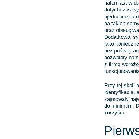
natomiast w du
dotychczas wy
ujednolicenia 
na takich samy
oraz obsługiwa
Dodatkowo, sys
jako konieczn
bez poświęcan
pozwalały nam
z firmą wdroże
funkcjonowania
Przy tej skali
identyfikacja,
zajmowały najw
do minimum. Dz
korzyści.
Pierws