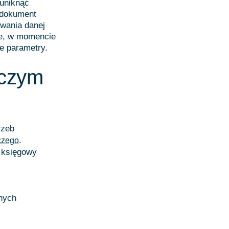
uniknąć
t dokument
owania danej
ie, w momencie
e parametry.
dczym
rzeb
.
czego
 księgowy
nych