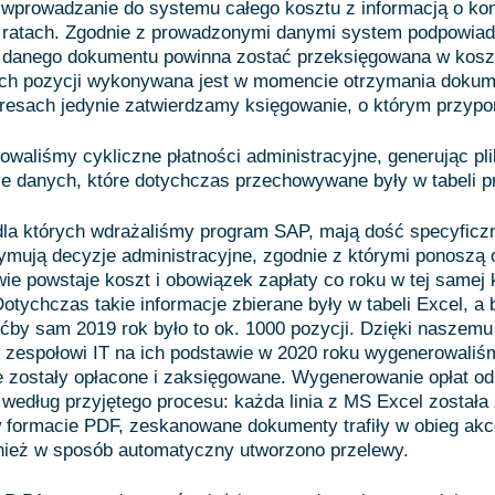
 wprowadzanie do systemu całego kosztu z informacją o ko
 ratach. Zgodnie z prowadzonymi danymi system podpowiad
z danego dokumentu powinna zostać przeksięgowana w kosz
kich pozycji wykonywana jest w momencie otrzymania dokum
kresach jedynie zatwierdzamy księgowanie, o którym przyp
waliśmy cykliczne płatności administracyjne, generując pl
e danych, które dotychczas przechowywane były w tabeli p
dla których wdrażaliśmy program SAP, mają dość specyficz
zymują decyzje administracyjne, zgodnie z którymi ponoszą 
wie powstaje koszt i obowiązek zapłaty co roku w tej samej
Dotychczas takie informacje zbierane były w tabeli Excel, a 
by sam 2019 rok było to ok. 1000 pozycji. Dzięki naszemu
zespołowi IT na ich podstawie w 2020 roku wygenerowaliś
e zostały opłacone i zaksięgowane. Wygenerowanie opłat od
według przyjętego procesu: każda linia z MS Excel została
formacie PDF, zeskanowane dokumenty trafiły w obieg akce
nież w sposób automatyczny utworzono przelewy.