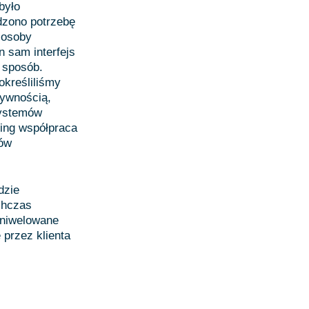
było
dzono potrzebę
 osoby
n sam interfejs
 sposób.
określiliśmy
tywnością,
systemów
ing współpraca
rów
dzie
chczas
zniwelowane
przez klienta