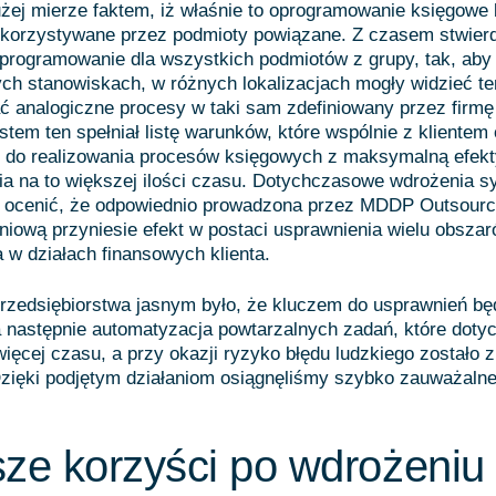
żej mierze faktem, iż właśnie to oprogramowanie księgowe 
korzystywane przez podmioty powiązane. Z czasem stwier
oprogramowanie dla wszystkich podmiotów z grupy, tak, aby
ch stanowiskach, w różnych lokalizacjach mogły widzieć te
ć analogiczne procesy w taki sam zdefiniowany przez firmę
tem ten spełniał listę warunków, które wspólnie z klientem 
e do realizowania procesów księgowych z maksymalną efek
ia na to większej ilości czasu. Dotychczasowe wdrożenia 
 ocenić, że odpowiednio prowadzona przez MDDP Outsourc
niową przyniesie efekt w postaci usprawnienia wielu obsza
 w działach finansowych klienta.
 przedsiębiorstwa jasnym było, że kluczem do usprawnień bę
 a następnie automatyzacja powtarzalnych zadań, które doty
ięcej czasu, a przy okazji ryzyko błędu ludzkiego zostało 
ięki podjętym działaniom osiągnęliśmy szybko zauważalne 
ze korzyści po wdrożeniu