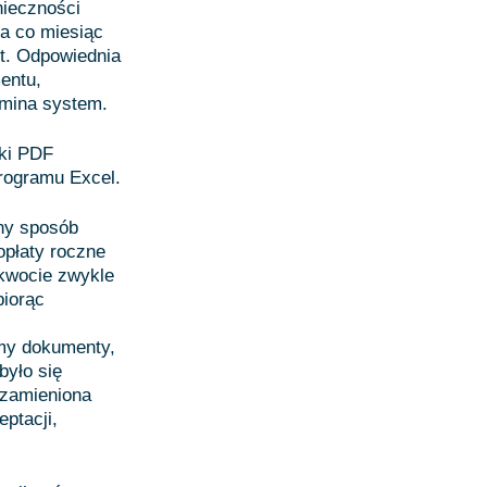
nieczności
a co miesiąc
t. Odpowiednia
entu,
omina system.
iki PDF
rogramu Excel.
ny sposób
opłaty roczne
 kwocie zwykle
biorąc
my dokumenty,
było się
 zamieniona
ptacji,