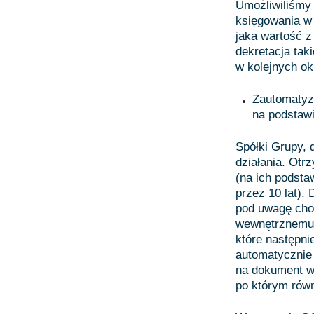
Umożliwiliśmy
księgowania w
jaka wartość 
dekretacja ta
w kolejnych o
Zautomatyzo
na podstawi
Spółki Grupy, 
działania. Otr
(na ich podsta
przez 10 lat). 
pod uwagę choć
wewnętrznemu 
które następni
automatycznie 
na dokument w 
po którym rów