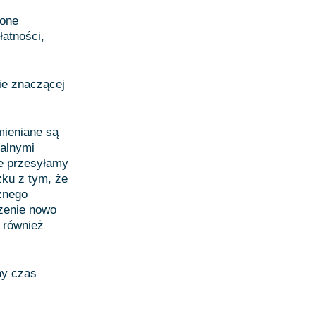
ione
atności,
ie znaczącej
mieniane są
ualnymi
e przesyłamy
zku z tym, że
znego
zenie nowo
 również
my czas