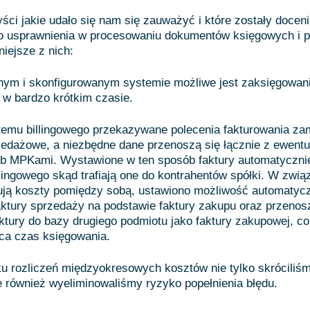
ści jakie udało się nam się zauważyć i które zostały docen
to usprawnienia w procesowaniu dokumentów księgowych i pł
niejsze z nich:
ym i skonfigurowanym systemie możliwe jest zaksięgowan
ur w bardzo krótkim czasie.
temu billingowego przekazywane polecenia fakturowania za
zedażowe, a niezbędne dane przenoszą się łącznie z ewent
ub MPKami. Wystawione w ten sposób faktury automatyczni
lingowego skąd trafiają one do kontrahentów spółki. W zwią
rują koszty pomiędzy sobą, ustawiono możliwość automatyc
ktury sprzedaży na podstawie faktury zakupu oraz przenos
ktury do bazy drugiego podmiotu jako faktury zakupowej, co
ca czas księgowania.
u rozliczeń międzyokresowych kosztów nie tylko skróciliś
le również wyeliminowaliśmy ryzyko popełnienia błędu.