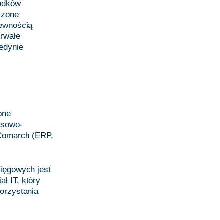
rodków
czone
pewnością
trwałe
jedynie
bne
nsowo-
 Comarch (ERP,
ięgowych jest
ł IT, który
orzystania