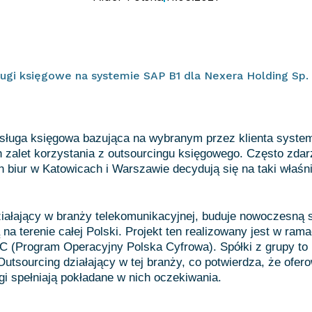
ugi księgowe na systemie SAP B1 dla Nexera Holding Sp. 
ługa księgowa bazująca na wybranym przez klienta systemi
 zalet korzystania z outsourcingu księgowego. Często zdarz
h biur w Katowicach i Warszawie decydują się na taki właśni
ziałający w branży telekomunikacyjnej, buduje nowoczesną 
na terenie całej Polski. Projekt ten realizowany jest w ra
(Program Operacyjny Polska Cyfrowa). Spółki z grupy to n
utsourcing działający w tej branży, co potwierdza, że ofer
gi spełniają pokładane w nich oczekiwania.