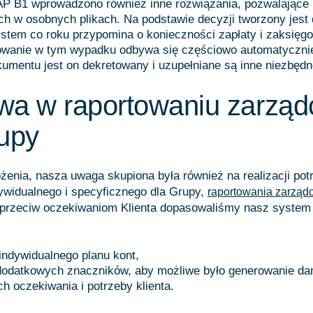
P B1 wprowadzono również inne rozwiązania, pozwalające 
ch w osobnych plikach. Na podstawie decyzji tworzony jes
stem co roku przypomina o konieczności zapłaty i zaksięg
gowanie w tym wypadku odbywa się częściowo automatyczn
umentu jest on dekretowany i uzupełniane są inne niezbędn
wa w raportowaniu zarzą
upy
żenia, nasza uwaga skupiona była również na realizacji pot
ywidualnego i specyficznego dla Grupy,
raportowania zarząd
rzeciw oczekiwaniom Klienta dopasowaliśmy nasz system
indywidualnego planu kont,
dodatkowych znaczników, aby możliwe było generowanie da
ch oczekiwania i potrzeby klienta.