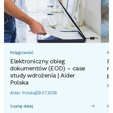
Księgowość
Ks
Elektroniczny obieg
Pr
dokumentów (EOD) – case
ro
study wdrożenia | Aider
p
Polska
Re
Aider Polska
29.07.2026
Czytaj dalej
Czy