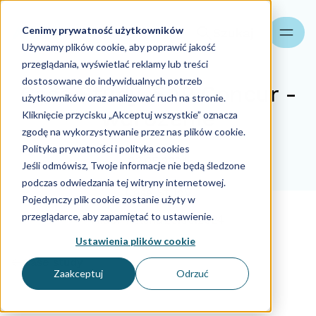
Cenimy prywatność użytkowników
Szukaj
Używamy plików cookie, aby poprawić jakość
przeglądania, wyświetlać reklamy lub treści
dostosowane do indywidualnych potrzeb
Case Study. SAP Concur -
użytkowników oraz analizować ruch na stronie.
wdrożenie
Kliknięcie przycisku „Akceptuj wszystkie” oznacza
zgodę na wykorzystywanie przez nas plików cookie.
Polityka prywatności i polityka cookies
23.05.2024
Jeśli odmówisz, Twoje informacje nie będą śledzone
podczas odwiedzania tej witryny internetowej.
Case Study
Pojedynczy plik cookie zostanie użyty w
przeglądarce, aby zapamiętać to ustawienie.
Aider Polska
23.05.2024
Ustawienia plików cookie
Case study
Zaakceptuj
Odrzuć