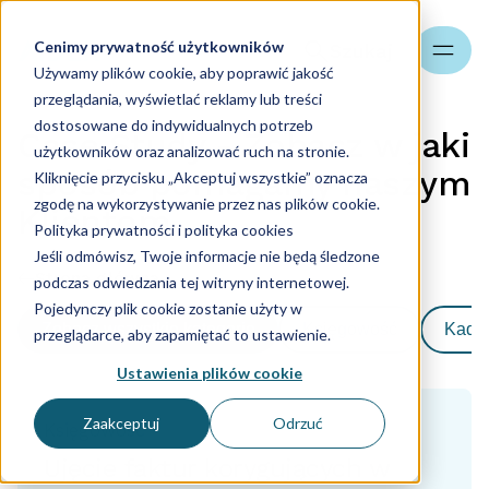
Cenimy prywatność użytkowników
Szukaj
Używamy plików cookie, aby poprawić jakość
przeglądania, wyświetlać reklamy lub treści
dostosowane do indywidualnych potrzeb
Case Study - Zobacz w jaki
użytkowników oraz analizować ruch na stronie.
sposób pomagamy naszym
Kliknięcie przycisku „Akceptuj wszystkie” oznacza
zgodę na wykorzystywanie przez nas plików cookie.
Klientom
Polityka prywatności i polityka cookies
Jeśli odmówisz, Twoje informacje nie będą śledzone
Strona główna
podczas odwiedzania tej witryny internetowej.
Pojedynczy plik cookie zostanie użyty w
Zobacz wszystkie kategorie
Księgowość
Kadry
przeglądarce, aby zapamiętać to ustawienie.
Ustawienia plików cookie
Zaakceptuj
Odrzuć
Księgowość
Ujęcie faktur korygujących w