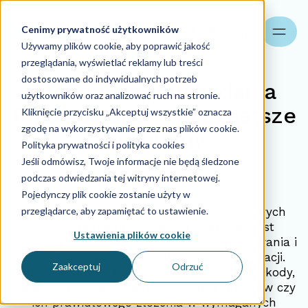
Cenimy prywatność użytkowników
Szukaj
Używamy plików cookie, aby poprawić jakość
przeglądania, wyświetlać reklamy lub treści
dostosowane do indywidualnych potrzeb
Złożenie sprawozdania
użytkowników oraz analizować ruch na stronie.
finansowego - najczęstsze
Kliknięcie przycisku „Akceptuj wszystkie” oznacza
zgodę na wykorzystywanie przez nas plików cookie.
problemy
Polityka prywatności i polityka cookies
Jeśli odmówisz, Twoje informacje nie będą śledzone
podczas odwiedzania tej witryny internetowej.
19.03.2024
Pojedynczy plik cookie zostanie użyty w
przeglądarce, aby zapamiętać to ustawienie.
Poprawne składanie sprawozdań finansowych
czy dokładne raportowanie finansowe jest
Ustawienia plików cookie
kluczowym elementem zarządzania, planowania i
zgodności z przepisami dla każdej organizacji.
Zaakceptuj
Odrzuć
Jednakże proces ten może napotkać przeszkody,
zwłaszcza w kwestii autoryzacji dokumentów czy
ich prawidłowego złożenia w wymaganych