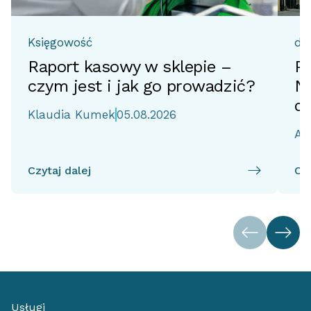
Księgowość
do
Raport kasowy w sklepie –
Pr
czym jest i jak go prowadzić?
No
d
Klaudia Kumek
05.08.2026
Ai
Czytaj dalej
Czy
Usługi