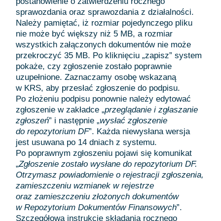
postanowienie o zatwierdzeniu rocznego
sprawozdania oraz sprawozdania z działalności.
Należy pamiętać, iż rozmiar pojedynczego pliku
nie może być większy niż 5 MB, a rozmiar
wszystkich załączonych dokumentów nie może
przekroczyć 35 MB. Po kliknięciu „zapisz” system
pokaże, czy zgłoszenie zostało poprawnie
uzupełnione. Zaznaczamy osobę wskazaną
w KRS, aby przesłać zgłoszenie do podpisu.
Po złożeniu podpisu ponownie należy edytować
zgłoszenie w zakładce „
przeglądanie i zgłaszanie
zgłoszeń
” i następnie „
wysłać zgłoszenie
do repozytorium DF
”. Każda niewysłana wersja
jest usuwana po 14 dniach z systemu.
Po poprawnym zgłoszeniu pojawi się komunikat
„
Zgłoszenie zostało wysłane do repozytorium DF.
Otrzymasz powiadomienie o rejestracji zgłoszenia,
zamieszczeniu wzmianek w rejestrze
oraz zamieszczeniu złożonych dokumentów
w Repozytorium Dokumentów Finansowych
”.
Szczegółową instrukcję składania rocznego