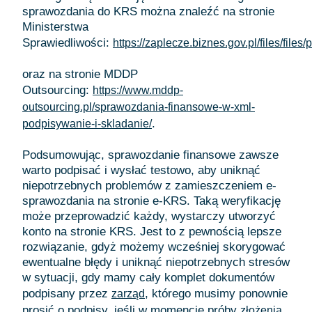
sprawozdania do KRS można znaleźć na stronie
Ministerstwa
Sprawiedliwości:
https://zaplecze.biznes.gov.pl/files/fil
oraz na stronie MDDP
Outsourcing:
https://www.mddp-
outsourcing.pl/sprawozdania-finansowe-w-xml-
.
podpisywanie-i-skladanie/
Podsumowując, sprawozdanie finansowe zawsze
warto podpisać i wysłać testowo, aby uniknąć
niepotrzebnych problemów z zamieszczeniem e-
sprawozdania na stronie e-KRS. Taką weryfikację
może przeprowadzić każdy, wystarczy utworzyć
konto na stronie KRS. Jest to z pewnością lepsze
rozwiązanie, gdyż możemy wcześniej skorygować
ewentualne błędy i uniknąć niepotrzebnych stresów
w sytuacji, gdy mamy cały komplet dokumentów
podpisany przez
, którego musimy ponownie
zarząd
prosić o podpisy, jeśli w momencie próby
złożenia