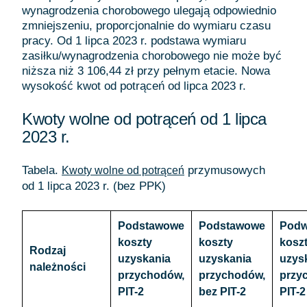
wynagrodzenia chorobowego ulegają odpowiednio
zmniejszeniu, proporcjonalnie do wymiaru czasu
pracy. Od 1 lipca 2023 r. podstawa wymiaru
zasiłku/wynagrodzenia chorobowego nie może być
niższa niż 3 106,44 zł przy pełnym etacie. Nowa
wysokość kwot od potrąceń od lipca 2023 r.
Kwoty wolne od potrąceń od 1 lipca
2023 r.
Tabela.
przymusowych
Kwoty wolne od potrąceń
od 1 lipca 2023 r. (bez PPK)
Podstawowe
Podstawowe
Podw
koszty
koszty
kosz
Rodzaj
uzyskania
uzyskania
uzys
należności
przychodów,
przychodów,
przy
PIT-2
bez PIT-2
PIT-2