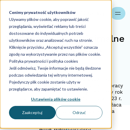
Cenimy prywatność użytkowników
Szukaj
Używamy plików cookie, aby poprawić jakość
przeglądania, wyświetlać reklamy lub treści
dostosowane do indywidualnych potrzeb
Wynagrodzenie minimalne
użytkowników oraz analizować ruch na stronie.
od 1 lipca 2023 r.
Kliknięcie przycisku „Akceptuj wszystkie” oznacza
zgodę na wykorzystywanie przez nas plików cookie.
Polityka prywatności i polityka cookies
13.07.2023
Jeśli odmówisz, Twoje informacje nie będą śledzone
podczas odwiedzania tej witryny internetowej.
Wysokość wynagrodzenia pracownika
Pojedynczy plik cookie zostanie użyty w
zatrudnionego w pełnym wymiarze czasu pracy
przeglądarce, aby zapamiętać to ustawienie.
nie może być niższa od ustalonego na dany rok
minimalnego wynagrodzenia. Od 1 lipca 2023 r.
Ustawienia plików cookie
po raz drugi w 2023 została podniesiona płaca
minimalna (do kwoty 3 600 zł), a stawka
Zaakceptuj
Odrzuć
godzinowa wzrosła do kwoty 23,50 zł.
Anna Wikło
13.07.2023