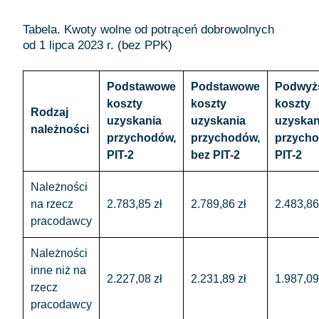
Tabela. Kwoty wolne od potrąceń dobrowolnych
od 1 lipca 2023 r. (bez PPK)
Podstawowe
Podstawowe
Podwyż
koszty
koszty
koszty
Rodzaj
uzyskania
uzyskania
uzyskan
należności
przychodów,
przychodów,
przycho
PIT-2
bez PIT-2
PIT-2
Należności
na rzecz
2.783,85 zł
2.789,86 zł
2.483,86
pracodawcy
Należności
inne niż na
2.227,08 zł
2.231,89 zł
1.987,09
rzecz
pracodawcy