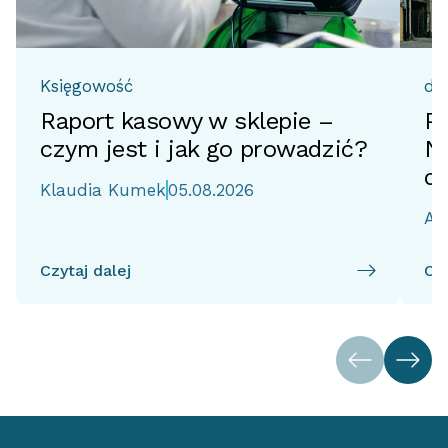
Księgowość
do
Raport kasowy w sklepie –
Pr
czym jest i jak go prowadzić?
No
d
Klaudia Kumek
05.08.2026
Ai
Czytaj dalej
Czy