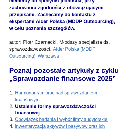
elementy do specyfiki jednostki, przy
zachowaniu zgodności z obowiązującymi
przepisami. Zachęcamy do kontaktu z
ekspertami Aider Polska (MDDP Outsourcing),
w celu poznania szczegółów.
autor: Piotr Czarnecki, Młodszy specjalista ds.
sprawozdawczości,
Aider Polska (MDDP
Outsourcing), Warszawa
Poznaj pozostałe artykuły z cyklu
„Sprawozdanie finansowe 2025”
Harmonogram prac nad sprawozdaniem
finansowym
Ustalenie formy sprawozdawczości
finansowej
Obowiązek badania i wybór firmy audytorskiej
Inwentaryzacja aktywów i pasywów oraz ich