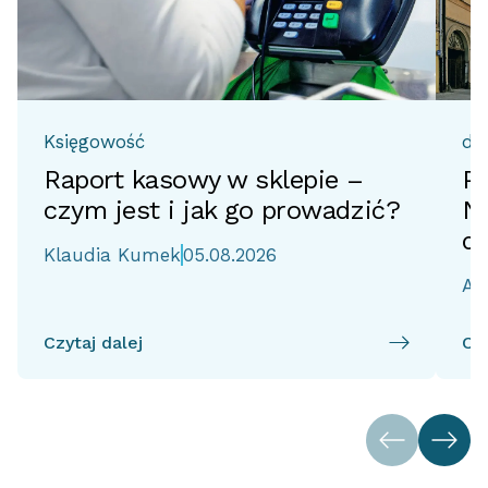
Księgowość
do
Raport kasowy w sklepie –
Pr
czym jest i jak go prowadzić?
No
d
Klaudia Kumek
05.08.2026
Ai
Czytaj dalej
Czy