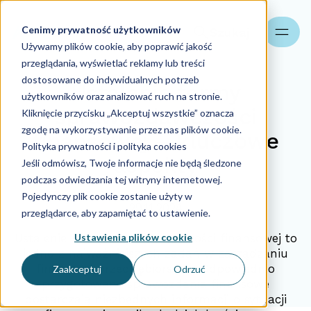
Cenimy prywatność użytkowników
Szukaj
Używamy plików cookie, aby poprawić jakość
przeglądania, wyświetlać reklamy lub treści
dostosowane do indywidualnych potrzeb
Ustalenie formy
użytkowników oraz analizować ruch na stronie.
sprawozdawczości
Kliknięcie przycisku „Akceptuj wszystkie” oznacza
zgodę na wykorzystywanie przez nas plików cookie.
finansowej – kluczowe
Polityka prywatności i polityka cookies
aspekty
Jeśli odmówisz, Twoje informacje nie będą śledzone
podczas odwiedzania tej witryny internetowej.
Pojedynczy plik cookie zostanie użyty w
29.11.2024
przeglądarce, aby zapamiętać to ustawienie.
Ustawienia plików cookie
Ustalenie formy sprawozdawczości finansowej to
jedno z najważniejszych zadań w zarządzaniu
finansami przedsiębiorstwa. Odpowiednio
Zaakceptuj
Odrzuć
przygotowane sprawozdania finansowe
dostarczają niezbędnych informacji o sytuacji