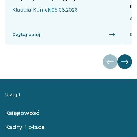
d
Klaudia Kumek
05.08.2026
Ai
Czytaj dalej
Czy
Usługi
Księgowość
Kadry i płace