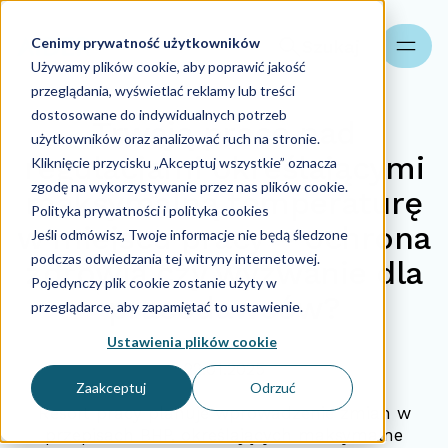
Cenimy prywatność użytkowników
Szukaj
Używamy plików cookie, aby poprawić jakość
przeglądania, wyświetlać reklamy lub treści
dostosowane do indywidualnych potrzeb
Trwają prace nad
użytkowników oraz analizować ruch na stronie.
regulacjami określającymi
Kliknięcie przycisku „Akceptuj wszystkie” oznacza
zgodę na wykorzystywanie przez nas plików cookie.
maksymalną temperaturę
Polityka prywatności i polityka cookies
w miejscu pracy – ochrona
Jeśli odmówisz, Twoje informacje nie będą śledzone
podczas odwiedzania tej witryny internetowej.
zdrowia czy wyzwanie dla
Pojedynczy plik cookie zostanie użyty w
pracodawców?
przeglądarce, aby zapamiętać to ustawienie.
Ustawienia plików cookie
22.01.2025
Zaakceptuj
Odrzuć
Resort pracy planuje wprowadzenie zmian w
przepisach BHP, określających maksymalne