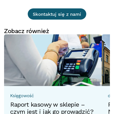
Skontaktuj się z nami
Zobacz również
Księgowość
do
Raport kasowy w sklepie –
Pr
czym jest i jak go prowadzić?
No