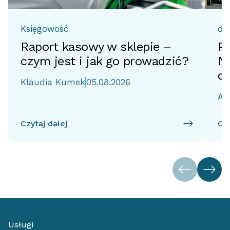
Księgowość
do
Raport kasowy w sklepie –
Pr
czym jest i jak go prowadzić?
No
d
Klaudia Kumek
05.08.2026
Ai
Czytaj dalej
Czy
Usługi