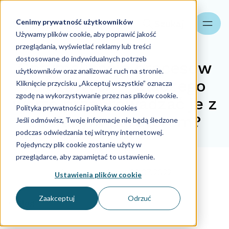
Cenimy prywatność użytkowników
Szukaj
Używamy plików cookie, aby poprawić jakość
przeglądania, wyświetlać reklamy lub treści
dostosowane do indywidualnych potrzeb
Optymalizacje procesów
użytkowników oraz analizować ruch na stronie.
księgowych – dlaczego
Kliknięcie przycisku „Akceptuj wszystkie” oznacza
zgodę na wykorzystywanie przez nas plików cookie.
warto przeprowadzać je z
Polityka prywatności i polityka cookies
zaufanym partnerem?
Jeśli odmówisz, Twoje informacje nie będą śledzone
podczas odwiedzania tej witryny internetowej.
Pojedynczy plik cookie zostanie użyty w
22.07.2022
przeglądarce, aby zapamiętać to ustawienie.
Katarzyna Krupa
22.07.2022
Ustawienia plików cookie
Zaakceptuj
Odrzuć
Blog