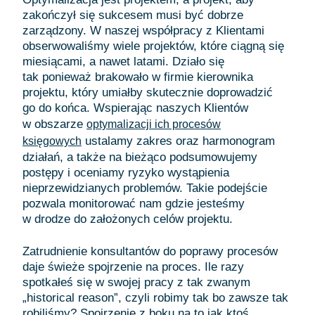
zakończył się sukcesem musi być dobrze
zarządzony. W naszej współpracy z Klientami
obserwowaliśmy wiele projektów, które ciągną się
miesiącami, a nawet latami. Działo się
tak ponieważ brakowało w firmie kierownika
projektu, który umiałby skutecznie doprowadzić
go do końca. Wspierając naszych Klientów
w obszarze
optymalizacji ich procesów
ustalamy zakres oraz harmonogram
księgowych
działań, a także na bieżąco podsumowujemy
postępy i oceniamy ryzyko wystąpienia
nieprzewidzianych problemów. Takie podejście
pozwala monitorować nam gdzie jesteśmy
w drodze do założonych celów projektu.
Zatrudnienie konsultantów do poprawy procesów
daje świeże spojrzenie na proces. Ile razy
spotkałeś się w swojej pracy z tak zwanym
„historical reason”, czyli robimy tak bo zawsze tak
robiliśmy? Spojrzenie z boku na to jak ktoś