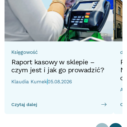
Księgowość
do
Raport kasowy w sklepie –
Pr
czym jest i jak go prowadzić?
No
d
Klaudia Kumek
05.08.2026
Ai
Czytaj dalej
Czy