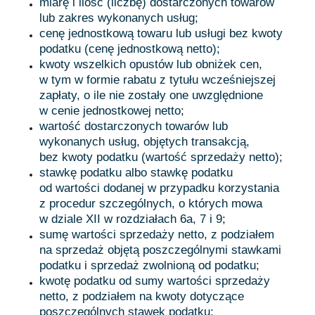
miarę i ilość (liczbę) dostarczonych towarów
lub zakres wykonanych usług;
cenę jednostkową towaru lub usługi bez kwoty
podatku (cenę jednostkową netto);
kwoty wszelkich opustów lub obniżek cen,
w tym w formie rabatu z tytułu wcześniejszej
zapłaty, o ile nie zostały one uwzględnione
w cenie jednostkowej netto;
wartość dostarczonych towarów lub
wykonanych usług, objętych transakcją,
bez kwoty podatku (wartość sprzedaży netto);
stawkę podatku albo stawkę podatku
od wartości dodanej w przypadku korzystania
z procedur szczególnych, o których mowa
w dziale XII w rozdziałach 6a, 7 i 9;
sumę wartości sprzedaży netto, z podziałem
na sprzedaż objętą poszczególnymi stawkami
podatku i sprzedaż zwolnioną od podatku;
kwotę podatku od sumy wartości sprzedaży
netto, z podziałem na kwoty dotyczące
poszczególnych stawek podatku;