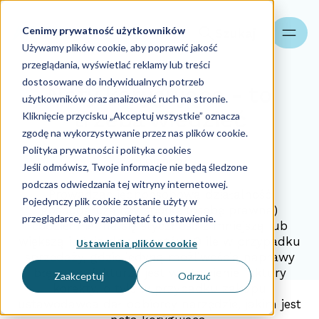
Cenimy prywatność użytkowników
Szukaj
Używamy plików cookie, aby poprawić jakość
przeglądania, wyświetlać reklamy lub treści
dostosowane do indywidualnych potrzeb
Noty korygujące - to
użytkowników oraz analizować ruch na stronie.
trzeba wiedzieć
Kliknięcie przycisku „Akceptuj wszystkie” oznacza
zgodę na wykorzystywanie przez nas plików cookie.
Polityka prywatności i polityka cookies
31.05.2024
Jeśli odmówisz, Twoje informacje nie będą śledzone
podczas odwiedzania tej witryny internetowej.
Prowadząc jednoosobową działalność
Pojedynczy plik cookie zostanie użyty w
gospodarczą czy spółkę (osobę prawną)
przeglądarce, aby zapamiętać to ustawienie.
codziennie ma się styczność z mniejszą lub
większą ilością dokumentów. O ile w przypadku
Ustawienia plików cookie
sprzedaży, gdzie jedyną możliwością naprawy
błędu na fakturze jest wystawienie faktury
Zaakceptuj
Odrzuć
korekty, o tyle w przypadku zakupu
ustawodawca dał odbiorcy narzędzie, jakim jest