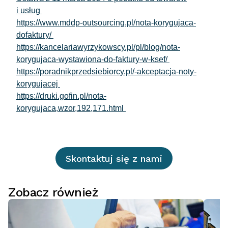
i usług
https://www.mddp-outsourcing.pl/nota-korygujaca-
dofaktury/
https://kancelariawyrzykowscy.pl/pl/blog/nota-
korygujaca-wystawiona-do-faktury-w-ksef/
https://poradnikprzedsiebiorcy.pl/-akceptacja-noty-
korygujacej
https://druki.gofin.pl/nota-
korygujaca,wzor,192,171.html
Skontaktuj się z nami
Zobacz również