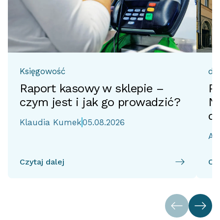
Księgowość
do
Raport kasowy w sklepie –
Pr
czym jest i jak go prowadzić?
No
d
Klaudia Kumek
05.08.2026
Ai
Czytaj dalej
Czy