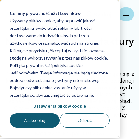
Cenimy prywatność użytkowników
Szukaj
Używamy plików cookie, aby poprawić jakość
przeglądania, wyświetlać reklamy lub treści
dostosowane do indywidualnych potrzeb
Nota korygująca do faktury
użytkowników oraz analizować ruch na stronie.
Kliknięcie przycisku „Akceptuj wszystkie” oznacza
zgodę na wykorzystywanie przez nas plików cookie.
24.01.2023
Polityka prywatności i polityka cookies
Jeśli odmówisz, Twoje informacje nie będą śledzone
Prowadzenie działalności gospodarczej wiąże się z
podczas odwiedzania tej witryny internetowej.
koniecznością prowadzenia prawidłowej ewidencji
księgowej i dokumentowania przeprowadzanych
Pojedynczy plik cookie zostanie użyty w
transakcji gospodarczych. Może się zdarzyć
przeglądarce, aby zapamiętać to ustawienie.
jednak, że otrzymamy fakturę zawierającą błąd.
Ustawienia plików cookie
Czy w takiej sytuacji coś możemy zrobić? Z
pomocą przedsiębiorcom przychodzi między
Zaakceptuj
Odrzuć
innymi tzw. nota korygująca.
Katarzyna Krupa
24.01.2023