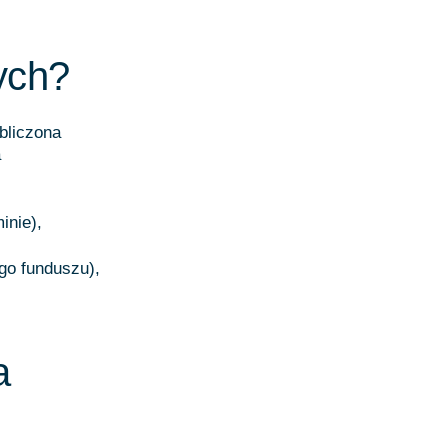
ych?
bliczona
a
inie),
go funduszu),
a