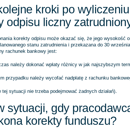
kolejne kroki po wyliczeniu
y odpisu liczny zatrudnion
nania korekty odpisu może okazać się, że jego wysokość o
lanowanego stanu zatrudnienia i przekazana do 30 wrześni
ny rachunek bankowy jest:
zas należy dokonać wpłaty różnicy w jak najszybszym term
ym przypadku należy wycofać nadpłatę z rachunku bankowe
 tej sytuacji nie trzeba podejmować żadnych działań).
 sytuacji, gdy pracodawc
kona korekty funduszu?