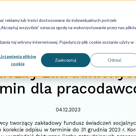
O nas
Zespół
Historia Aider Polska
Spe
lać reklamy lub treści dostosowane do indywidualnych potrzeb
u „Akceptuj wszystkie” oznacza zgodę na wykorzystywanie przez nas plikó
dry i płace
Sprawozdania
Technologia
Consulti
ania tej witryny internetowej. Pojedynczy plik cookie zostanie użyty w
Ustawienia plików
Zaakceptuj
Odrzuć
cookie
liczby zatrudniony
rmin dla pracodawc
04.12.2023
wcy tworzący zakładowy fundusz świadczeń socjalny
 korekcie odpisu w terminie do 31 grudnia 2023 r. Ko