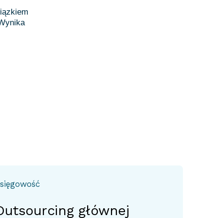
wiązkiem
 Wynika
sięgowość
Outsourcing głównej