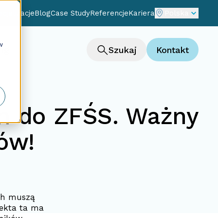
cjalizacje
Blog
Case Study
Referencje
Kariera
Polska
w
ng
Szukaj
Kontakt
ch do ZFŚS. Ważny
ów!
ch muszą
rekta ta ma