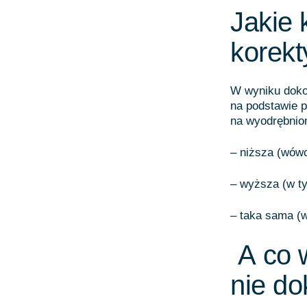
Jakie 
korekt
W wyniku doko
na podstawie p
na wyodrębnio
– niższa (wówc
– wyższa (w t
– taka sama (w
A co w
nie do