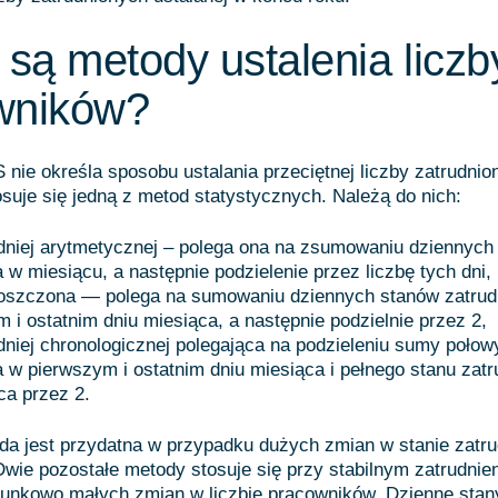
 są metody ustalenia liczb
wników?
nie określa sposobu ustalania przeciętnej liczby zatrudnio
suje się jedną z metod statystycznych. Należą do nich:
dniej arytmetycznej – polega ona na zsumowaniu dziennych
a w miesiącu, a następnie podzielenie przez liczbę tych dni,
oszczona — polega na sumowaniu dziennych stanów zatrud
 i ostatnim dniu miesiąca, a następnie podzielnie przez 2,
niej chronologicznej polegająca na podzieleniu sumy połow
a w pierwszym i ostatnim dniu miesiąca i pełnego stanu zatr
ca przez 2.
a jest przydatna w przypadku dużych zmian w stanie zatru
Dwie pozostałe metody stosuje się przy stabilnym zatrudnien
sunkowo małych zmian w liczbie pracowników. Dzienne stany