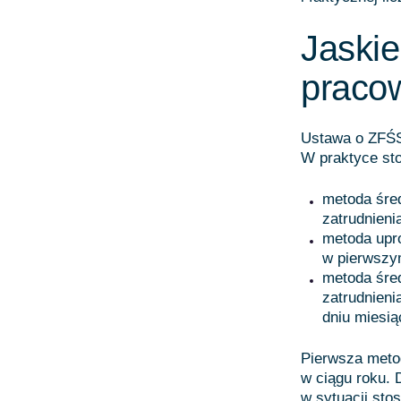
Jaskie
praco
Ustawa o ZFŚS 
W praktyce sto
metoda śre
zatrudnieni
metoda upr
w pierwszym
metoda śred
zatrudnieni
dniu miesią
Pierwsza metod
w ciągu roku. 
w sytuacji sto