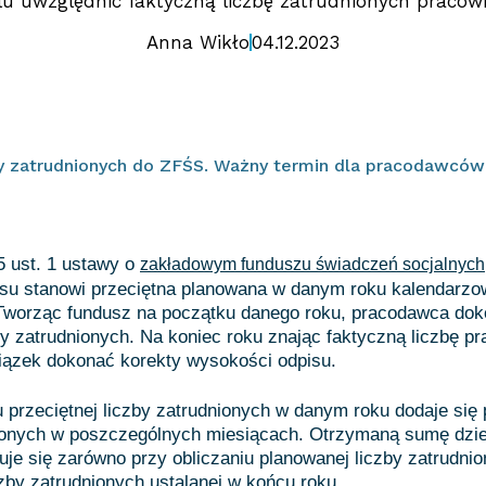
lu uwzględnić faktyczną liczbę zatrudnionych pracow
Anna Wikło
04.12.2023
y zatrudnionych do ZFŚS. Ważny termin dla pracodawców
 5 ust. 1 ustawy o
zakładowym funduszu świadczeń socjalnych
isu stanowi przeciętna planowana w danym roku kalendarzo
Tworząc fundusz na początku danego roku, pracodawca dok
y zatrudnionych. Na koniec roku znając faktyczną liczbę p
iązek dokonać korekty wysokości odpisu.
u przeciętnej liczby zatrudnionych w danym roku dodaje się 
ionych w poszczególnych miesiącach. Otrzymaną sumę dziel
uje się zarówno przy obliczaniu planowanej liczby zatrudnio
iczby zatrudnionych ustalanej w końcu roku.