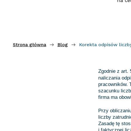
na ce
Strona główna
Blog
Korekta odpisów liczb
Zgodnie z art.
naliczania odp
pracowników. 
szacunku liczb
firma ma obow
Przy obliczani
liczby zatrudn
Zasadę tę stos
i faktycznej l