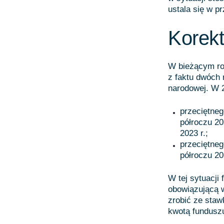
ustala się w pr
Korekt
W bieżącym ro
z faktu dwóch
narodowej. W 2
przeciętne
półroczu 20
2023 r.;
przeciętne
półroczu 20
W tej sytuacji
obowiązującą 
zrobić ze sta
kwotą funduszu