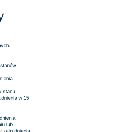
y
nych.
 stanów
nienia
y stanu
udnienia w 15
dnienia
iu lub
 zatrudnienia