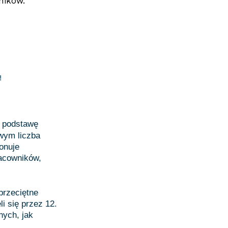
ników.
!
podstawę
wym liczba
onuje
racowników,
przeciętne
i się przez 12.
nych, jak