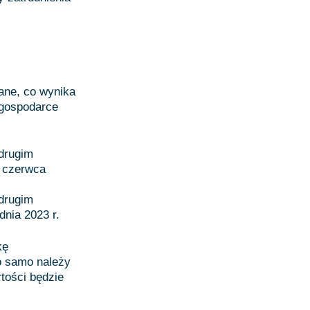
ane, co wynika
 gospodarce
drugim
0 czerwca
drugim
dnia 2023 r.
kę
o samo należy
tości będzie