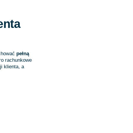
enta
achować
pełną
ro rachunkowe
 klienta, a