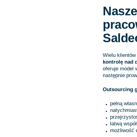
Nasze
praco
Sald
Wielu klientó
kontrolę nad
oferuje model
następnie pro
Outsourcing g
pełną własn
natychmias
przejrzysto
łatwą współ
możliwość 