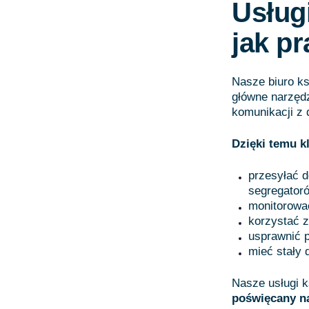
Usług
jak p
Nasze biuro k
główne narzęd
komunikacji z
Dzięki temu k
przesyłać d
segregator
monitorowa
korzystać z
usprawnić p
mieć stały
Nasze usługi 
poświęcany na