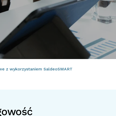
owe z wykorzystaniem SaldeoSMART
gowość