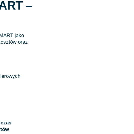
MART –
SMART jako
kosztów oraz
pierowych
 czas
ntów