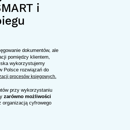
SMART i
biegu
sięgowanie dokumentów, ale
cji pomiędzy klientem,
olska wykorzystujemy
w Polsce rozwiązań do
zacji procesów księgowych.
entów przy wykorzystaniu
my
zarówno możliwości
 organizacją cyfrowego