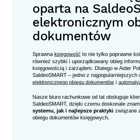
oparta na Saldeo
elektronicznym o
dokumentów
Sprawna
to nie tylko poprawne k
księgowość
również szybki i uporządkowany obieg informa
księgowością i zarządem. Dlatego w Aider P
SaldeoSMART – jedno z najpopularniejszych 
i
elektronicznego obiegu dokumentów
automaty
Nasze biuro rachunkowe od lat obsługuje kli
SaldeoSMART, dzięki czemu doskonale zna
systemu, jak i najlepsze praktyki
związane z
obiegu dokumentów księgowych.