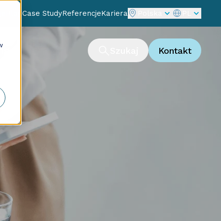
je
Blog
Case Study
Referencje
Kariera
Polska
PL
w
ng
Szukaj
Kontakt