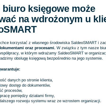
 biuro księgowe może
wać na wdrożonym u kli
eoSMART
w chce korzystać z własnego środowiska SaldeoSMART i z
 dokumentami oraz procesami.
W związku z tym nasze biu
 współpracy, w którym wdrażamy SaldeoSMART w organizacji
wadzimy obsługę księgową bezpośrednio na jego systemie.
warantuje:
ość danych po stronie klienta,
towy dostęp do dokumentów,
ść procesów,
pracę pomiędzy działami firmy,
dalszego rozwoju systemu wraz ze wzrostem organizacji.