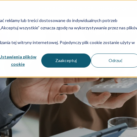
O nas
Zespół
Historia Aider Polska
Specjalizac
lać reklamy lub treści dostosowane do indywidualnych potrzeb
u „Akceptuj wszystkie” oznacza zgodę na wykorzystywanie przez nas plikó
dry i płace
Sprawozdania
Technologia
Consulti
ania tej witryny internetowej. Pojedynczy plik cookie zostanie użyty w
Ustawienia plików
Zaakceptuj
Odrzuć
cookie
z