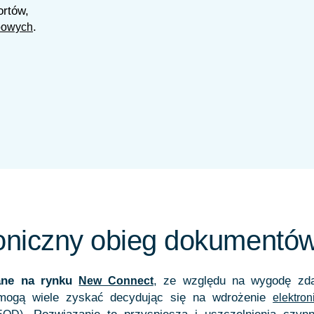
ortów,
.
rbowych
roniczny obieg dokumentó
ane na rynku
, ze względu na wygodę zda
New Connect
mogą wiele zyskać decydując się na wdrożenie
elektro