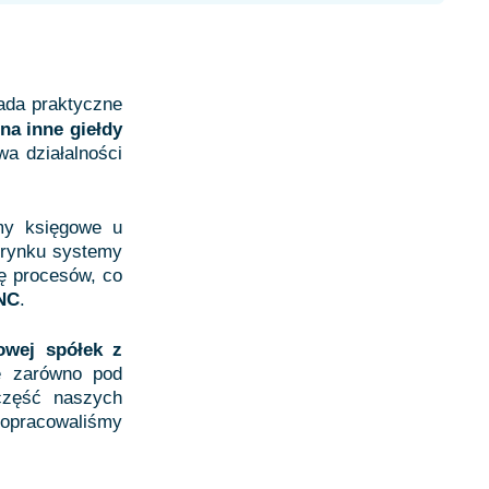
ada praktyczne
a inne giełdy
wa działalności
emy księgowe u
 rynku systemy
ę procesów, co
 NC
.
owej spółek z
e zarówno pod
 część naszych
 opracowaliśmy