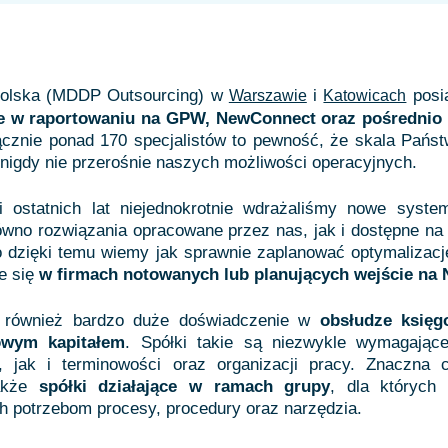
Polska (MDDP Outsourcing) w
i
posi
Warszawie
Katowicach
e w raportowaniu na GPW, NewConnect oraz pośrednio n
ącznie ponad 170 specjalistów to pewność, że skala Państ
i nigdy nie przerośnie naszych możliwości operacyjnych.
i ostatnich lat niejednokrotnie wdrażaliśmy nowe syst
ówno rozwiązania opracowane przez nas, jak i dostępne na
o dzięki temu wiemy jak sprawnie zaplanować optymalizacj
e się
w firmach notowanych lub planujących wejście na
 również bardzo duże doświadczenie w
obsłudze księg
owym kapitałem
. Spółki takie są niezwykle wymagając
, jak i terminowości oraz organizacji pracy. Znaczna
akże
spółki działające w ramach grupy
, dla których
h potrzebom procesy, procedury oraz narzędzia.