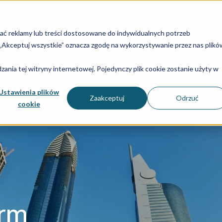
O nas
Zespół
Historia Aider Polska
Specjalizac
lać reklamy lub treści dostosowane do indywidualnych potrzeb
u „Akceptuj wszystkie” oznacza zgodę na wykorzystywanie przez nas plikó
dry i płace
Sprawozdania
Technologia
Consulti
ania tej witryny internetowej. Pojedynczy plik cookie zostanie użyty w
Ustawienia plików
Zaakceptuj
Odrzuć
cookie
irm