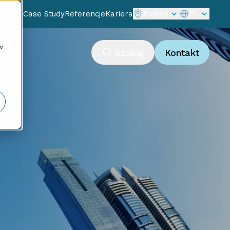
je
Blog
Case Study
Referencje
Kariera
Polska
PL
w
ng
Szukaj
Kontakt