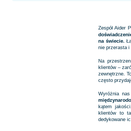
Zespół Aider 
doświadczeni
na świecie.
Ł
nie przerasta 
Na przestrzen
klientów – zar
zewnętrzne. T
często przydaj
Wyróżnia nas
międzynarod
kątem jakości
klientów to t
dedykowane ic