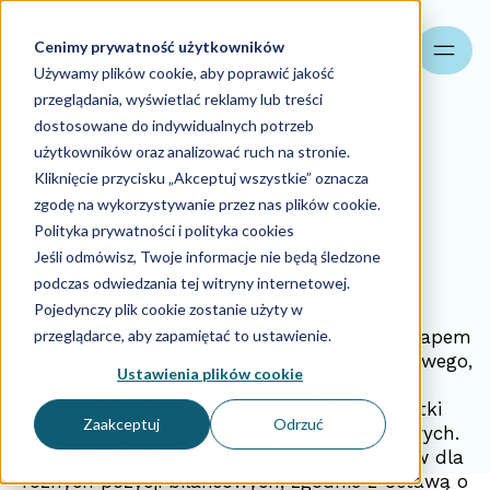
Cenimy prywatność użytkowników
Szukaj
Używamy plików cookie, aby poprawić jakość
przeglądania, wyświetlać reklamy lub treści
dostosowane do indywidualnych potrzeb
Wycena aktywów i
użytkowników oraz analizować ruch na stronie.
pasywów na dzień
Kliknięcie przycisku „Akceptuj wszystkie” oznacza
zgodę na wykorzystywanie przez nas plików cookie.
bilansowy
Polityka prywatności i polityka cookies
Jeśli odmówisz, Twoje informacje nie będą śledzone
podczas odwiedzania tej witryny internetowej.
29.11.2024
Pojedynczy plik cookie zostanie użyty w
przeglądarce, aby zapamiętać to ustawienie.
Wycena aktywów i pasywów jest ważnym etapem
procesu sporządzania sprawozdania finansowego,
Ustawienia plików cookie
mającym zapewnić rzetelną i zgodną z
faktycznym stanem majątkowym jednostki
Zaakceptuj
Odrzuć
prezentację danych w księgach rachunkowych.
Jakie są zasady wyceny aktywów i pasywów dla
różnych pozycji bilansowych, zgodnie z Ustawą o