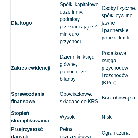
Spółki kapitałowe,
Osoby fizyczne,
duże firmy,
spółki cywilne,
podmioty
Dla kogo
jawne
przekraczające 2
i partnerskie
mln euro
poniżej limitu
przychodu
Podatkowa
Dzienniki, księgi
księga
główne,
Zakres ewidencji
przychodów
pomocnicze,
i rozchodów
bilansy
(KPiR)
Sprawozdania
Obowiązkowe,
Brak obowiązku
finansowe
składane do KRS
Stopień
Wysoki
Niski
skomplikowania
Przejrzystość
Pełna
Ograniczona
danych
i szczegółowa