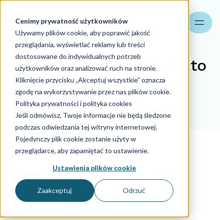
Cenimy prywatność użytkowników
Szukaj
Używamy plików cookie, aby poprawić jakość
przeglądania, wyświetlać reklamy lub treści
dostosowane do indywidualnych potrzeb
Pełna księgowość – co to
użytkowników oraz analizować ruch na stronie.
jest i jak wygląda w
Kliknięcie przycisku „Akceptuj wszystkie” oznacza
zgodę na wykorzystywanie przez nas plików cookie.
praktyce?
Polityka prywatności i polityka cookies
Jeśli odmówisz, Twoje informacje nie będą śledzone
podczas odwiedzania tej witryny internetowej.
19.08.2024
Pojedynczy plik cookie zostanie użyty w
Patrycja Sołtysik
19.08.2024
przeglądarce, aby zapamiętać to ustawienie.
Ustawienia plików cookie
Blog
Zaakceptuj
Odrzuć