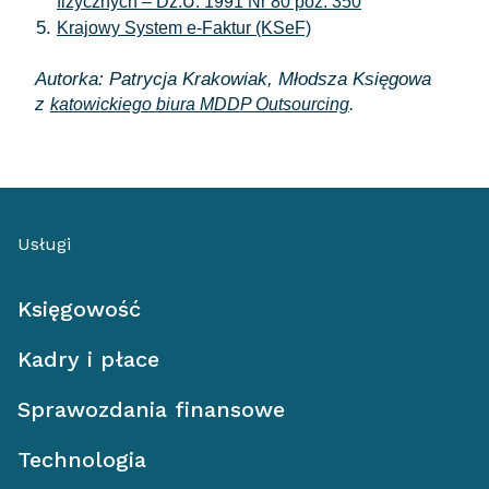
fizycznych – Dz.U. 1991 Nr 80 poz. 350
Krajowy System e-Faktur (KSeF)
Autorka: Patrycja Krakowiak, Młodsza Księgowa
z
.
katowickiego biura MDDP Outsourcing
Usługi
Księgowość
Kadry i płace
Sprawozdania finansowe
Technologia