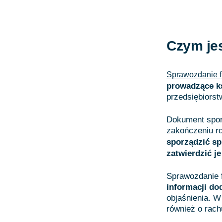
Czym je
Sprawozdanie 
prowadzące k
przedsiębiorst
Dokument spor
zakończeniu r
sporządzić s
zatwierdzić j
Sprawozdanie 
informacji do
objaśnienia. W
również o rach