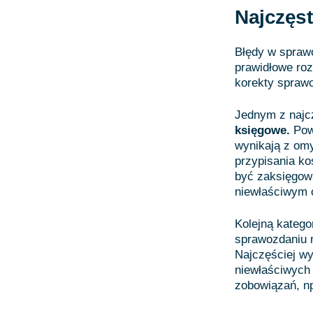
Najczęs
Błędy w spraw
prawidłowe roz
korekty spraw
Jednym z najc
księgowe.
Pow
wynikają z om
przypisania k
być zaksięgow
niewłaściwym 
Kolejną katego
sprawozdaniu n
Najczęściej wy
niewłaściwych
zobowiązań, n