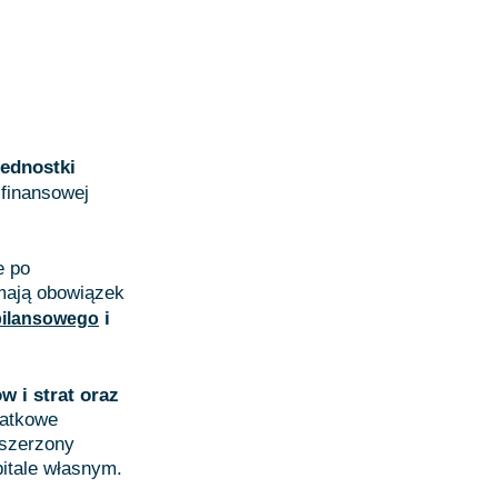
ednostki
 finansowej
e po
mają obowiązek
i
 bilansowego
w i strat oraz
datkowe
zszerzony
itale własnym.