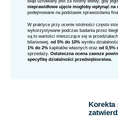
Błąd uznawany jest za istotny wtedy, gdy jeg
nieprawidłowe ujęcie mogłoby wpłynąć na 
podejmowane na podstawie sprawozdania fin
W praktyce przy ocenie istotności często sto
wykorzystywane podczas badania przez biegłe
są to wartości mieszczące się w przedziałac
bilansowej,
od 5% do 10%
wyniku działalnośc
1% do 2%
kapitałów własnych oraz
od 0,5%
sprzedaży.
Ostateczna ocena zawsze powin
specyfikę działalności przedsiębiorstwa.
Korekta
zatwier