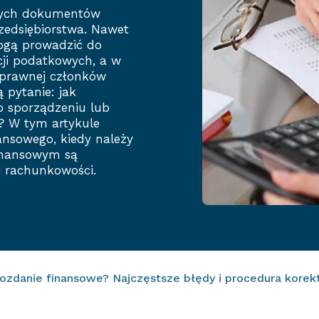
szych dokumentów
zedsiębiorstwa. Nawet
ogą prowadzić do
cji podatkowych, a w
 prawnej członków
 pytanie: jak
o sporządzeniu lub
? W tym artykule
ansowego, kiedy należy
finansowym są
 rachunkowości.
zdanie finansowe? Najczęstsze błędy i procedura korek