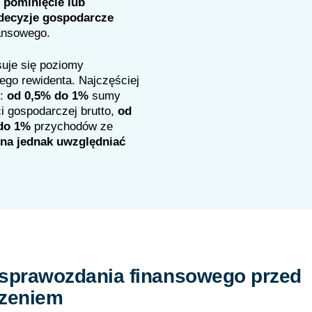
o
pominięcie lub
decyzje gospodarcze
ansowego.
suje się poziomy
go rewidenta. Najczęściej
h:
od 0,5% do 1%
sumy
i gospodarczej brutto,
od
 do 1%
przychodów ze
na jednak uwzględniać
 sprawozdania finansowego przed
dzeniem