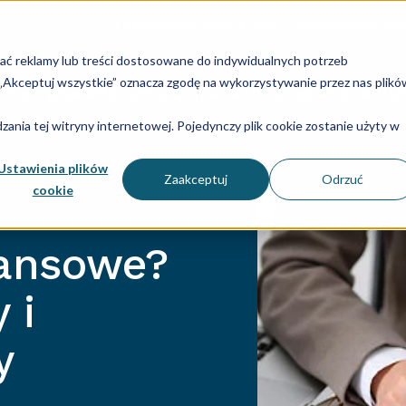
O nas
Zespół
Historia Aider Polska
Specjalizac
lać reklamy lub treści dostosowane do indywidualnych potrzeb
u „Akceptuj wszystkie” oznacza zgodę na wykorzystywanie przez nas plikó
dry i płace
Sprawozdania
Technologia
Consulti
ania tej witryny internetowej. Pojedynczy plik cookie zostanie użyty w
Ustawienia plików
Zaakceptuj
Odrzuć
cookie
nansowe?
 i
y