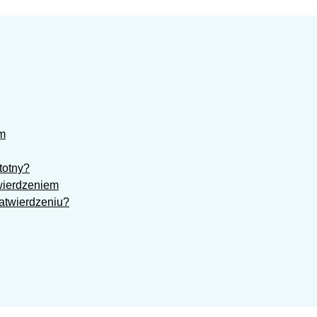
ym
totny?
wierdzeniem
atwierdzeniu?