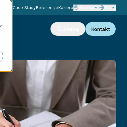
je
Blog
Case Study
Referencje
Kariera
Polska
PL
w
ng
Szukaj
Kontakt