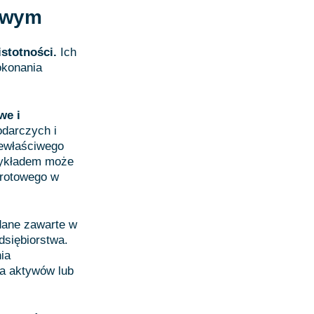
sowym
istotności.
Ich
okonania
we i
odarczych i
iewłaściwego
zykładem może
brotowego w
 dane zawarte w
dsiębiorstwa.
ia
a aktywów lub