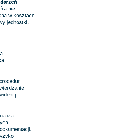
zdarzeń
óra nie
iona w kosztach
wy jednostki.
ta
ka
procedur
wierdzanie
widencji
naliza
nych
dokumentacji.
ryzyko