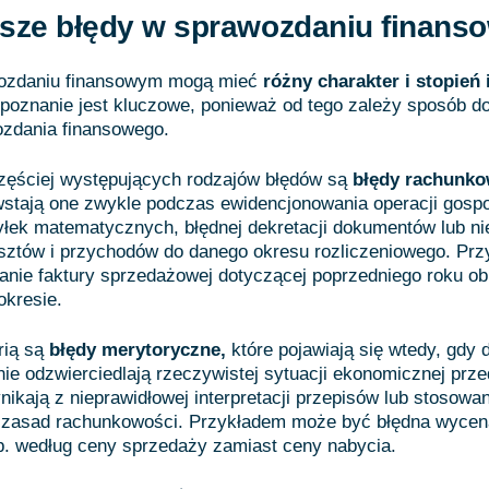
tsze błędy w sprawozdaniu finan
ozdaniu finansowym mogą mieć
różny charakter i stopień 
poznanie jest kluczowe, ponieważ od tego zależy sposób d
ozdania finansowego.
zęściej występujących rodzajów błędów są
błędy rachunko
stają one zwykle podczas ewidencjonowania operacji gosp
yłek matematycznych, błędnej dekretacji dokumentów lub n
osztów i przychodów do danego okresu rozliczeniowego. Pr
anie faktury sprzedażowej dotyczącej poprzedniego roku o
okresie.
rią są
błędy merytoryczne,
które pojawiają się wtedy, gdy
ie odzwierciedlają rzeczywistej sytuacji ekonomicznej prze
nikają z nieprawidłowej interpretacji przepisów lub stosowan
 zasad rachunkowości. Przykładem może być błędna wycen
p. według ceny sprzedaży zamiast ceny nabycia.