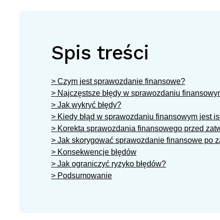
Spis treści
> Czym jest sprawozdanie finansowe?
> Najczęstsze błędy w sprawozdaniu finansow
> Jak wykryć błędy?
> Kiedy błąd w sprawozdaniu finansowym jest is
> Korekta sprawozdania finansowego przed zat
> Jak skorygować sprawozdanie finansowe po z
> Konsekwencje błędów
> Jak ograniczyć ryzyko błędów?
> Podsumowanie