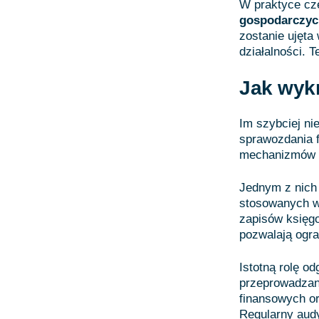
W praktyce cz
gospodarczy
zostanie ujęta
działalności. 
Jak wyk
Im szybciej ni
sprawozdania f
mechanizmów p
Jednym z nich
stosowanych w 
zapisów księg
pozwalają ogra
Istotną rolę o
przeprowadzan
finansowych or
Regularny aud