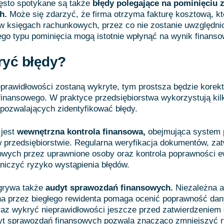
ęsto spotykane są także
błędy polegające na pominięciu 
ch.
Może się zdarzyć, że firma otrzyma fakturę kosztową, kt
 w księgach rachunkowych, przez co nie zostanie uwzględn
Tego typu pominięcia mogą istotnie wpłynąć na wynik finanso
ryć błędy?
eprawidłowości zostaną wykryte, tym prostsza będzie korek
inansowego. W praktyce przedsiębiorstwa wykorzystują kil
ozwalających zidentyfikować błędy.
 jest
wewnętrzna kontrola finansowa,
obejmująca system 
przedsiębiorstwie. Regularna weryfikacja dokumentów, zat
owych przez uprawnione osoby oraz kontrola poprawności e
niczyć ryzyko wystąpienia błędów.
dgrywa także
audyt sprawozdań finansowych.
Niezależna a
a przez biegłego rewidenta pomaga ocenić poprawność da
az wykryć nieprawidłowości jeszcze przed zatwierdzeniem 
yt sprawozdań finansowych pozwala znacząco zmniejszyć 