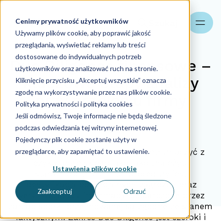
Cenimy prywatność użytkowników
Szukaj
Używamy plików cookie, aby poprawić jakość
przeglądania, wyświetlać reklamy lub treści
dostosowane do indywidualnych potrzeb
Due Diligence finansowe –
użytkowników oraz analizować ruch na stronie.
kluczowe etapy analizy
Kliknięcie przycisku „Akceptuj wszystkie” oznacza
zgodę na wykorzystywanie przez nas plików cookie.
przy przejęciu firmy
Polityka prywatności i polityka cookies
Jeśli odmówisz, Twoje informacje nie będą śledzone
podczas odwiedzania tej witryny internetowej.
08.10.2024
Pojedynczy plik cookie zostanie użyty w
przeglądarce, aby zapamiętać to ustawienie.
Termin Due Diligence można przetłumaczyć z
języka angielskiego jako jako „należytą
Ustawienia plików cookie
staranność”. Celem tej procedury jest
identyfikacja potencjalnych zagrożeń oraz
Zaakceptuj
Odrzuć
weryfikacja, czy informacje dostarczone przez
zarząd spółki przejmowanej są zgodne ze stanem
faktycznym. Zakres Due Diligence jest szeroki i