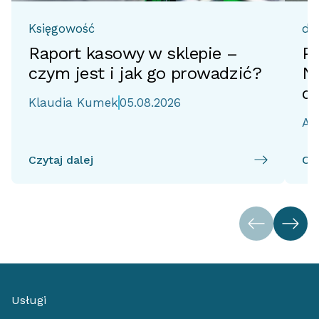
Księgowość
do
Raport kasowy w sklepie –
Pr
czym jest i jak go prowadzić?
No
d
Klaudia Kumek
05.08.2026
Ai
Czytaj dalej
Czy
Usługi