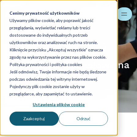
Cenimy prywatność użytkowników
Szukaj
Używamy plików cookie, aby poprawić jakość
przeglądania, wyświetlać reklamy lub treści
dostosowane do indywidualnych potrzeb
użytkowników oraz analizować ruch na stronie.
Kliknięcie przycisku „Akceptuj wszystkie” oznacza
Jak zmienić biuro
zgodę na wykorzystywanie przez nas plików cookie.
rachunkowe i księgową na
Polityka prywatności i polityka cookies
Jeśli odmówisz, Twoje informacje nie będą śledzone
początku roku – bez
podczas odwiedzania tej witryny internetowej.
ryzyka i chaosu
Pojedynczy plik cookie zostanie użyty w
przeglądarce, aby zapamiętać to ustawienie.
Skontaktuj się z nami
Ustawienia plików cookie
Zaakceptuj
Odrzuć
Księgowość