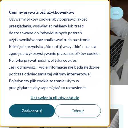
Cenimy prywatność użytkowników
Szukaj
Używamy plików cookie, aby poprawić jakość
przeglądania, wyświetlać reklamy lub treści
dostosowane do indywidualnych potrzeb
użytkowników oraz analizować ruch na stronie.
Kliknięcie przycisku „Akceptuj wszystkie” oznacza
Elektroniczne paski
zgodę na wykorzystywanie przez nas plików cookie.
płacowe i PIT-11
Polityka prywatności i polityka cookies
Jeśli odmówisz, Twoje informacje nie będą śledzone
Skontaktuj się z nami
podczas odwiedzania tej witryny internetowej.
Pojedynczy plik cookie zostanie użyty w
przeglądarce, aby zapamiętać to ustawienie.
Kadry i płace
Ustawienia plików cookie
Zaakceptuj
Odrzuć