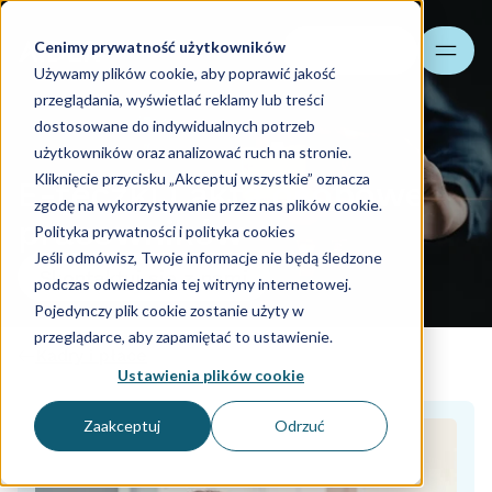
Cenimy prywatność użytkowników
Szukaj
Używamy plików cookie, aby poprawić jakość
przeglądania, wyświetlać reklamy lub treści
dostosowane do indywidualnych potrzeb
użytkowników oraz analizować ruch na stronie.
Kliknięcie przycisku „Akceptuj wszystkie” oznacza
E-teczki i akta osobowe
zgodę na wykorzystywanie przez nas plików cookie.
pracowników
Polityka prywatności i polityka cookies
Jeśli odmówisz, Twoje informacje nie będą śledzone
Skontaktuj się z nami
podczas odwiedzania tej witryny internetowej.
Pojedynczy plik cookie zostanie użyty w
przeglądarce, aby zapamiętać to ustawienie.
Kadry i płace
Ustawienia plików cookie
Zaakceptuj
Odrzuć