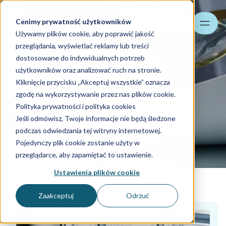
Cenimy prywatność użytkowników
Szukaj
Używamy plików cookie, aby poprawić jakość
przeglądania, wyświetlać reklamy lub treści
dostosowane do indywidualnych potrzeb
użytkowników oraz analizować ruch na stronie.
Kliknięcie przycisku „Akceptuj wszystkie” oznacza
Tarcza ZUS -
zgodę na wykorzystywanie przez nas plików cookie.
profesjonalne wsparcie
Polityka prywatności i polityka cookies
Jeśli odmówisz, Twoje informacje nie będą śledzone
podczas kontroli ZUS
podczas odwiedzania tej witryny internetowej.
Pojedynczy plik cookie zostanie użyty w
Skontaktuj się z nami
przeglądarce, aby zapamiętać to ustawienie.
Ustawienia plików cookie
Kadry i płace
Zaakceptuj
Odrzuć