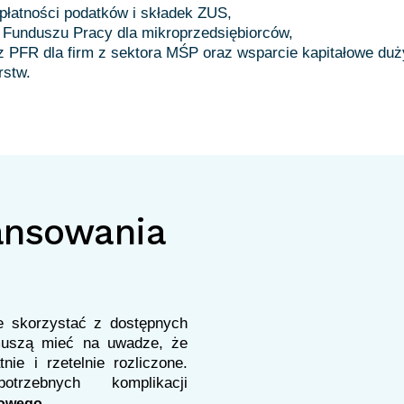
płatności podatków i składek ZUS,
 Funduszu Pracy dla mikroprzedsiębiorców,
z PFR dla firm z sektora MŚP oraz wsparcie kapitałowe du
rstw.
nansowania
ze skorzystać z dostępnych
muszą mieć na uwadze, że
ie i rzetelnie rozliczone.
rzebnych komplikacji
.
bowego