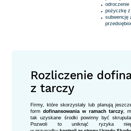
odroczenie 
pożyczkę z
subwencję 
przedsiębio
Rozliczenie dofi
z tarczy
Firmy, które skorzystały lub planują jeszc
form
dofinansowania w ramach tarczy
, 
tak uzyskane środki powinny być skrupulatn
Pozwoli to uniknąć ryzyka niepot
w przypadku
kontroli ze strony Urzędu Skar