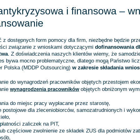
antykryzysowa i finansowa – wn
ansowanie
 z dostępnych form pomocy dla firm, niezbędne będzie prze
ości związanie z wnioskami dotyczącymi
dofinansowania d
twa
. Z doświadczenia naszych klientów wiemy, że samodzie
ces bywa mocno problematyczne, dlatego mogą Państwo licz
er Polska (MDDP Outsourcing)
w zakresie składania wnio
anie do wynagrodzeń pracowników objętych przestojem ek
anie
objętych obniżonym wym
wynagrodzenia pracowników
nia do miejsc pracy wypłacane przez starostę,
 postojowe dla zleceniobiorców, samozatrudnionych i wyko
ieło,
płatności zaliczek na PIT,
lub częściowe zwolnienie ze składek ZUS dla podmiotów za
osób,