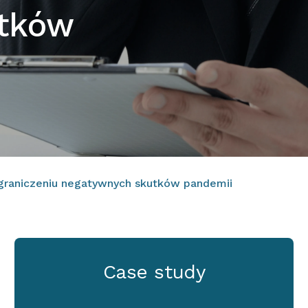
tków
graniczeniu negatywnych skutków pandemii
Case study