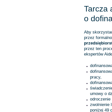
Tarcza 
o dofin
Aby skorzystać
przez formaln
przedsiębiors
przez ten pro
ekspertów Aid
dofinansow
dofinansow
pracy,
dofinansowa
świadczenie
umowy o dz
odroczenie 
zwolnienie 
poniżej 49 