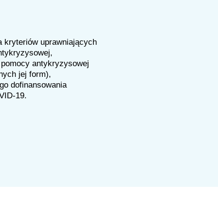
ia kryteriów uprawniających
ntykryzysowej,
 pomocy antykryzysowej
ych jej form),
ego dofinansowania
VID-19.