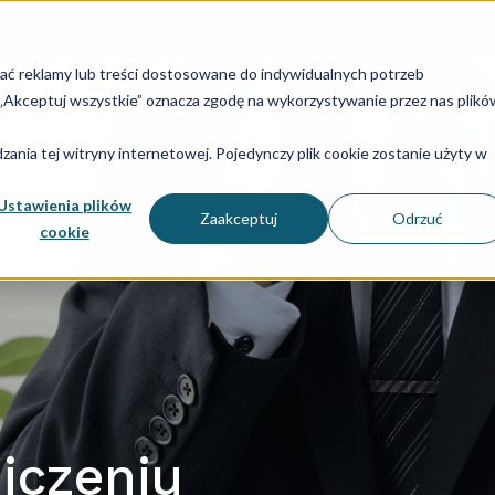
O nas
Zespół
Historia Aider Polska
Specjalizac
lać reklamy lub treści dostosowane do indywidualnych potrzeb
u „Akceptuj wszystkie” oznacza zgodę na wykorzystywanie przez nas plikó
dry i płace
Sprawozdania
Technologia
Consulti
ania tej witryny internetowej. Pojedynczy plik cookie zostanie użyty w
Ustawienia plików
Zaakceptuj
Odrzuć
cookie
iczeniu