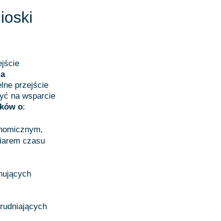
ioski
jście
la
lne przejście
yć na wsparcie
sków o
:
onomicznym,
iarem czasu
nujących
trudniających