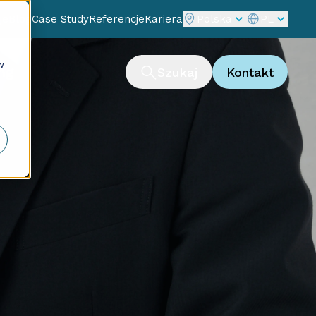
je
Blog
Case Study
Referencje
Kariera
Polska
PL
w
ng
Szukaj
Kontakt