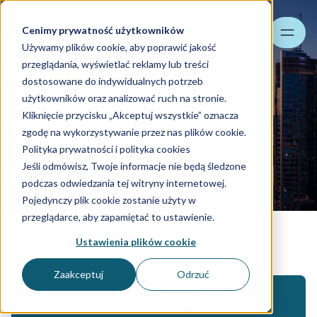
Cenimy prywatność użytkowników
Szukaj
Używamy plików cookie, aby poprawić jakość
przeglądania, wyświetlać reklamy lub treści
dostosowane do indywidualnych potrzeb
użytkowników oraz analizować ruch na stronie.
Kliknięcie przycisku „Akceptuj wszystkie” oznacza
Kadry i płace dla branży
zgodę na wykorzystywanie przez nas plików cookie.
nieruchomości
Polityka prywatności i polityka cookies
Jeśli odmówisz, Twoje informacje nie będą śledzone
Skontaktuj się z nami
podczas odwiedzania tej witryny internetowej.
Pojedynczy plik cookie zostanie użyty w
przeglądarce, aby zapamiętać to ustawienie.
Specjalizacje
Ustawienia plików cookie
Zaakceptuj
Odrzuć
Referencje