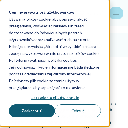
Cenimy prywatność użytkowników
Szukaj
Używamy plików cookie, aby poprawić jakość
przeglądania, wyświetlać reklamy lub treści
dostosowane do indywidualnych potrzeb
użytkowników oraz analizować ruch na stronie.
Referencje Welyo
Kliknięcie przycisku „Akceptuj wszystkie” oznacza
zgodę na wykorzystywanie przez nas plików cookie.
Aider Polska
29.05.2026
Polityka prywatności i polityka cookies
Jeśli odmówisz, Twoje informacje nie będą śledzone
podczas odwiedzania tej witryny internetowej.
Referencje
Pojedynczy plik cookie zostanie użyty w
przeglądarce, aby zapamiętać to ustawienie.
Ustawienia plików cookie
Nasza firma współpracuje z Aider Polska Sp. z o.o.
w zakresie
obsługi księgowej,
obejmującej m.in.
Zaakceptuj
Odrzuć
raportowanie do GUS, obsługę płatności oraz
wsparcie przy wdrożeniu Enova365 w obszarze