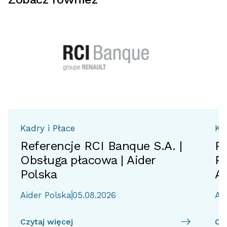
Kadry i Płace
Ka
Referencje RCI Banque S.A. |
Re
Obsługa płacowa | Aider
Po
Polska
Ai
Aider Polska
05.08.2026
Ai
Czytaj więcej
Czy