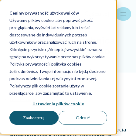
Cenimy prywatność użytkowników
Szukaj
Używamy plików cookie, aby poprawić jakość
przeglądania, wyświetlać reklamy lub treści
dostosowane do indywidualnych potrzeb
Referencje Technica
użytkowników oraz analizować ruch na stronie.
Solutions Sp. z o.o.
Kliknięcie przycisku „Akceptuj wszystkie” oznacza
zgodę na wykorzystywanie przez nas plików cookie.
Polityka prywatności i polityka cookies
Referencje
Jeśli odmówisz, Twoje informacje nie będą śledzone
podczas odwiedzania tej witryny internetowej.
Aider Polska
16.10.2023
Pojedynczy plik cookie zostanie użyty w
przeglądarce, aby zapamiętać to ustawienie.
Referencje
Ustawienia plików cookie
Zaakceptuj
Odrzuć
Technica Solutions (UK) limited jest spółką wparcia