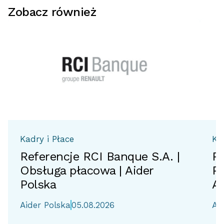
Zobacz również
Kadry i Płace
Ka
Referencje RCI Banque S.A. |
Re
Obsługa płacowa | Aider
Po
Polska
Ai
Aider Polska
05.08.2026
Ai