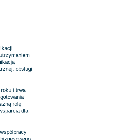
ikacji
z utrzymaniem
nikacją
trznej, obsługi
roku i trwa
ygotowania
ażną rolę
wsparcia dla
 współpracy
 biznesowego.