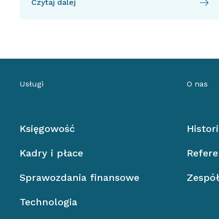
Czytaj dalej
Usługi
O nas
Księgowość
Histor
Kadry i płace
Refere
Sprawozdania finansowe
Zespó
Technologia