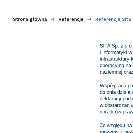
Strona główna
Referencje
Referencje Sita 
SITA Sp. z o.o
i informatyki 
infrastruktury
operacyjną na r
naziemnej oraz
Współpraca po
do dnia dzisie
deklaracji po
w dostarczani
doradców praw
Ze względu na 
możemy z pewn