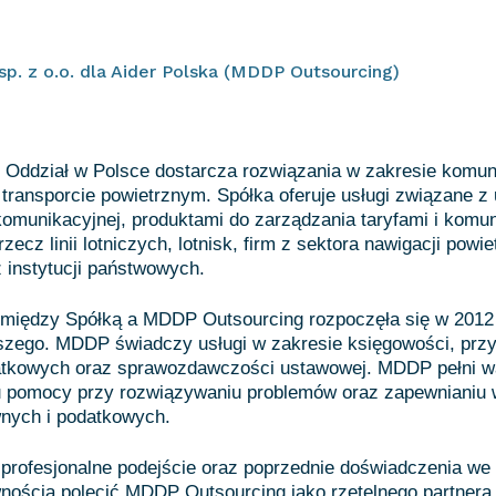
sp. z o.o. dla Aider Polska (MDDP Outsourcing)
. Oddział w Polsce dostarcza rozwiązania w zakresie komun
w transporcie powietrznym. Spółka oferuje usługi związane 
 komunikacyjnej, produktami do zarządzania taryfami i komu
zecz linii lotniczych, lotnisk, firm z sektora nawigacji powie
 instytucji państwowych.
między Spółką a MDDP Outsourcing rozpoczęła się w 2012 
jszego. MDDP świadczy usługi w zakresie księgowości, prz
datkowych oraz sprawozdawczości ustawowej. MDDP pełni w
u pomocy przy rozwiązywaniu problemów oraz zapewnianiu 
nych i podatkowych.
profesjonalne podejście oraz poprzednie doświadczenia we
ością polecić MDDP Outsourcing jako rzetelnego partnera