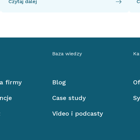
Czytaj dalej
C
Baza wiedzy
Ka
ia firmy
Blog
Of
ncje
Case study
Sy
ł
Video i podcasty