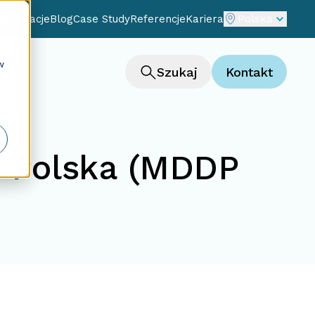
cjalizacje
Blog
Case Study
Referencje
Kariera
Polska
w
ng
Szukaj
Kontakt
er Polska (MDDP