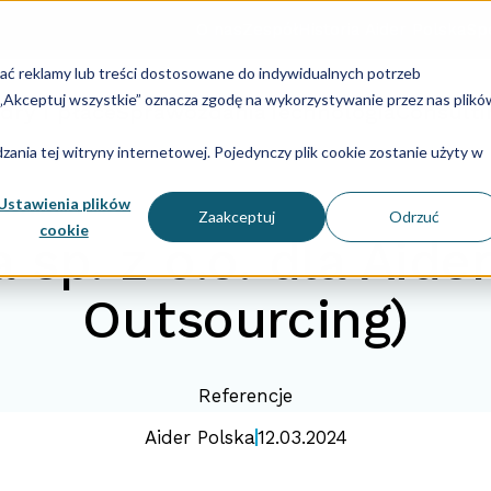
O nas
Zespół
Historia Aider Polska
Spe
lać reklamy lub treści dostosowane do indywidualnych potrzeb
u „Akceptuj wszystkie” oznacza zgodę na wykorzystywanie przez nas plikó
dry i płace
Sprawozdania
Technologia
Consulti
ania tej witryny internetowej. Pojedynczy plik cookie zostanie użyty w
Ustawienia plików
Zaakceptuj
Odrzuć
cookie
a sp. z o.o. dla Aid
Outsourcing)
Referencje
Aider Polska
12.03.2024