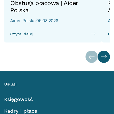
Obsługa płacowa | Aider
Po
Polska
Ai
Aider Polska
05.08.2026
Ai
Czytaj dalej
Czy
Usługi
Księgowość
Kadry i płace