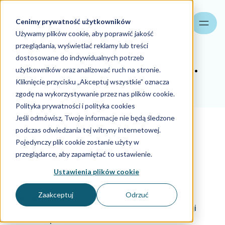
Cenimy prywatność użytkowników
Szukaj
Używamy plików cookie, aby poprawić jakość
przeglądania, wyświetlać reklamy lub treści
dostosowane do indywidualnych potrzeb
IOW Service Sp. z o. o.
użytkowników oraz analizować ruch na stronie.
Kliknięcie przycisku „Akceptuj wszystkie” oznacza
zgodę na wykorzystywanie przez nas plików cookie.
Referencje
Polityka prywatności i polityka cookies
Aider Polska
17.09.2025
Jeśli odmówisz, Twoje informacje nie będą śledzone
podczas odwiedzania tej witryny internetowej.
Pojedynczy plik cookie zostanie użyty w
Referencje
przeglądarce, aby zapamiętać to ustawienie.
Ustawienia plików cookie
Zaakceptuj
Odrzuć
Niniejszym potwierdzamy, że współpracujemy
z MDDP Outsourcing Polska w zakresie obsługi
VAT compliance.