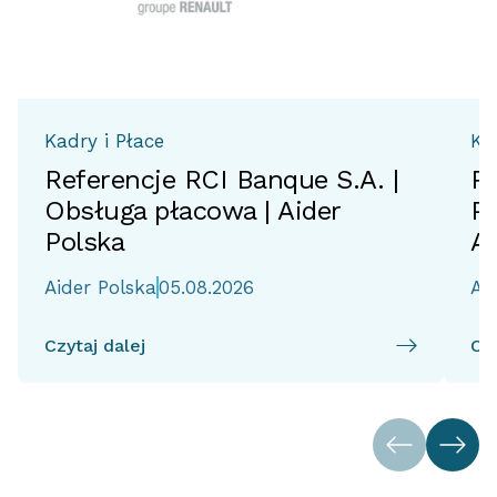
Kadry i Płace
Ka
Referencje RCI Banque S.A. |
Re
Obsługa płacowa | Aider
Po
Polska
Ai
Aider Polska
05.08.2026
Ai
Czytaj dalej
Czy