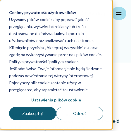
Cenimy prywatność użytkowników
Szukaj
Używamy plików cookie, aby poprawić jakość
przeglądania, wyświetlać reklamy lub treści
dostosowane do indywidualnych potrzeb
Groundlink
użytkowników oraz analizować ruch na stronie.
Kliknięcie przycisku „Akceptuj wszystkie” oznacza
zgodę na wykorzystywanie przez nas plików cookie.
Referencje
Polityka prywatności i polityka cookies
Aider Polska
21.05.2026
Jeśli odmówisz, Twoje informacje nie będą śledzone
podczas odwiedzania tej witryny internetowej.
Pojedynczy plik cookie zostanie użyty w
Referencje
przeglądarce, aby zapamiętać to ustawienie.
Ustawienia plików cookie
Zaakceptuj
Odrzuć
Our company has been cooperating / has
cooperated with Aider Polska Sp. z o.o. in the field
of full accounting and payroll services.