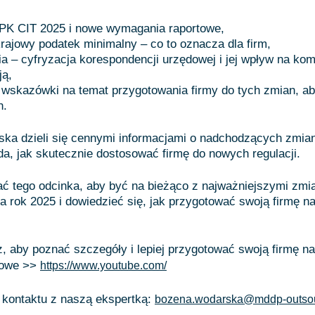
PK CIT 2025 i nowe wymagania raportowe,
krajowy podatek minimalny – co to oznacza dla firm,
a – cyfryzacja korespondencji urzędowej i jej wpływ na kom
ją,
wskazówki na temat przygotowania firmy do tych zmian, ab
h.
ka dzieli się cennymi informacjami o nadchodzących zmia
a, jak skutecznie dostosować firmę do nowych regulacji.
ć tego odcinka, aby być na bieżąco z najważniejszymi zmi
 rok 2025 i dowiedzieć się, jak przygotować swoją firmę 
z, aby poznać szczegóły i lepiej przygotować swoją firmę 
kowe >>
https://www.youtube.com/
kontaktu z naszą ekspertką:
bozena.wodarska@mddp-outsou