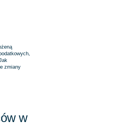
ożeną
podatkowych,
 Jak
ie zmiany
ców w