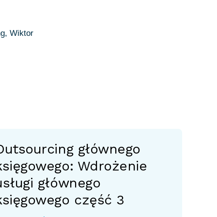
g, Wiktor
Outsourcing głównego
księgowego: Wdrożenie
usługi głównego
księgowego część 3