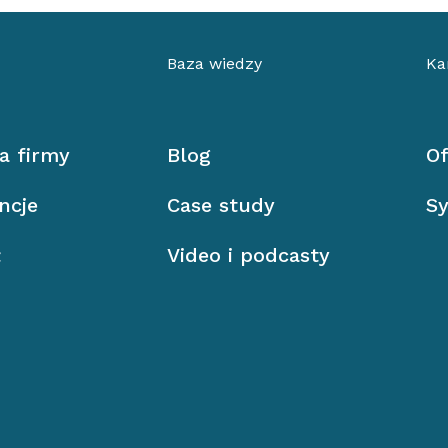
Baza wiedzy
Ka
ia firmy
Blog
Of
ncje
Case study
Sy
ł
Video i podcasty