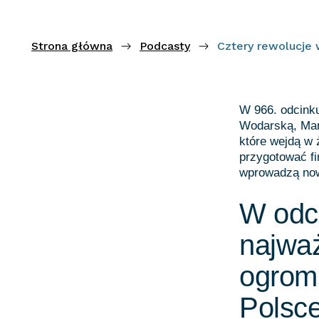
Strona główna
Podcasty
Cztery rewolucje 
W 966. odcink
Wodarską, Man
które wejdą w 
przygotować f
wprowadzą now
W odc
najważ
ogrom
Polsce