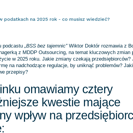
w podatkach na 2025 rok - co musisz wiedzieć?
u podcastu
„BSS bez tajemnic”
Wiktor Doktór rozmawia z B
agerką z MDDP Outsourcing, na temat kluczowych zmian 
życie w 2025 roku. Jakie zmiany czekają przedsiębiorców?
irmę na nadchodzące regulacje, by uniknąć problemów? Jak
e przepisy?
inku omawiamy cztery
niejsze kwestie mające
ny wpływ na przedsiębior
: