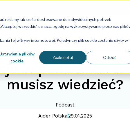
O nas
Zespół
Historia Aider Polska
Spe
lać reklamy lub treści dostosowane do indywidualnych potrzeb
u „Akceptuj wszystkie” oznacza zgodę na wykorzystywanie przez nas plikó
dry i płace
Sprawozdania
Technologia
Consulti
ania tej witryny internetowej. Pojedynczy plik cookie zostanie użyty w
Ustawienia plików
Zaakceptuj
Odrzuć
cookie
cje w podatkach na
musisz wiedzieć?
Podcast
Aider Polska
29.01.2025