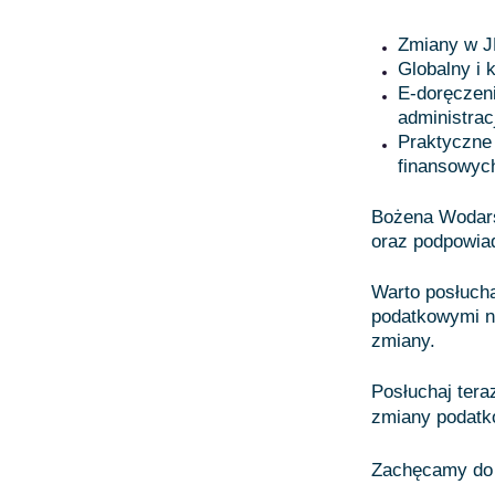
Zmiany w J
Globalny i 
E-doręczeni
administrac
Praktyczne 
finansowyc
Bożena Wodars
oraz podpowiad
Warto posłucha
podatkowymi na
zmiany.
Posłuchaj tera
zmiany podat
Zachęcamy do 