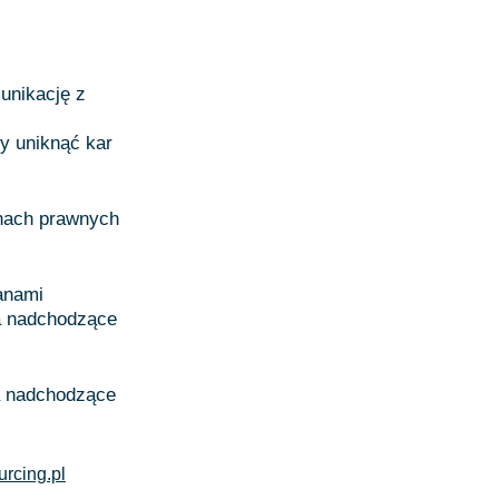
unikację z
y uniknąć kar
nach prawnych
anami
na nadchodzące
na nadchodzące
rcing.pl