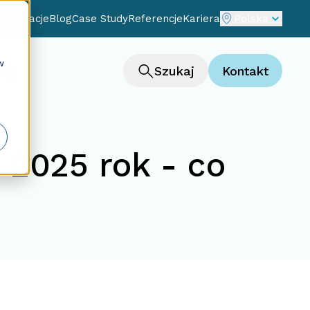
cjalizacje
Blog
Case Study
Referencje
Kariera
Polska
w
ng
Szukaj
Kontakt
 2025 rok - co