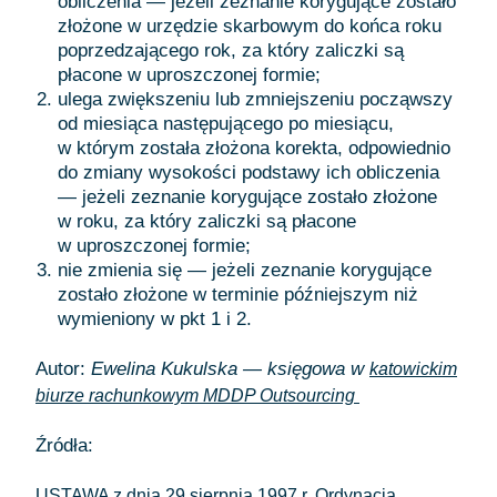
obliczenia — jeżeli zeznanie korygujące zostało
złożone w urzędzie skarbowym do końca roku
poprzedzającego rok, za który zaliczki są
płacone w uproszczonej formie;
ulega zwiększeniu lub zmniejszeniu począwszy
od miesiąca następującego po miesiącu,
w którym została złożona korekta, odpowiednio
do zmiany wysokości podstawy ich obliczenia
— jeżeli zeznanie korygujące zostało złożone
w roku, za który zaliczki są płacone
w uproszczonej formie;
nie zmienia się — jeżeli zeznanie korygujące
zostało złożone w terminie późniejszym niż
wymieniony w pkt 1 i 2.
Autor:
Ewelina Kukulska — księgowa w
katowickim
biurze rachunkowym MDDP Outsourcing
Źródła:
USTAWA z dnia 29 sierpnia 1997 r. Ordynacja