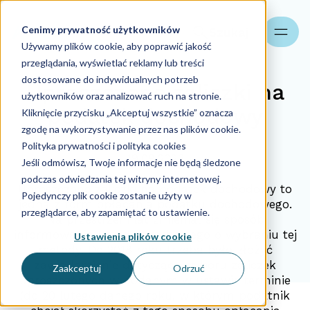
Cenimy prywatność użytkowników
Szukaj
Używamy plików cookie, aby poprawić jakość
przeglądania, wyświetlać reklamy lub treści
dostosowane do indywidualnych potrzeb
Uproszczone zaliczki na
użytkowników oraz analizować ruch na stronie.
podatek dochodowy
Kliknięcie przycisku „Akceptuj wszystkie” oznacza
zgodę na wykorzystywanie przez nas plików cookie.
Polityka prywatności i polityka cookies
19.09.2023
Jeśli odmówisz, Twoje informacje nie będą śledzone
podczas odwiedzania tej witryny internetowej.
Uproszczone zaliczki na podatek dochodowy to
Pojedynczy plik cookie zostanie użyty w
jedna z form opłacania podatku dochodowego.
przeglądarce, aby zapamiętać to ustawienie.
Na przestrzeni lat zmieniał się sposób
informowania urzędu skarbowego o wybraniu tej
Ustawienia plików cookie
metody. Do 2018 roku trzeba było złożyć
zawiadomienie dotyczące wyboru zaliczek
Zaakceptuj
Odrzuć
uproszczonych w podanym w ustawie terminie
(do 20 lutego danego roku, w którym podatnik