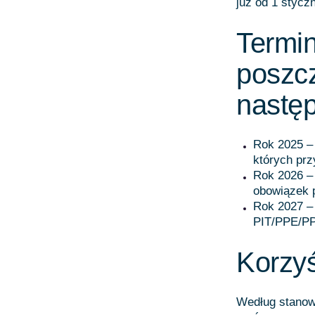
już od 1 stycz
Termi
poszc
następ
Rok 2025 –
których pr
Rok 2026 –
obowiązek 
Rok 2027 –
PIT/PPE/PP
Korzy
Według stanow