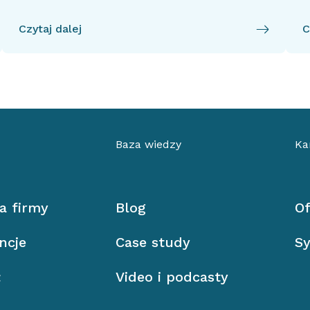
Czytaj dalej
C
Baza wiedzy
Ka
ia firmy
Blog
Of
ncje
Case study
Sy
ł
Video i podcasty