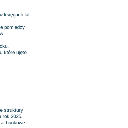
w księgach lat
ce pomiędzy
ów
oku,
 które ujęto
 struktury
 rok 2025.
 rachunkowe