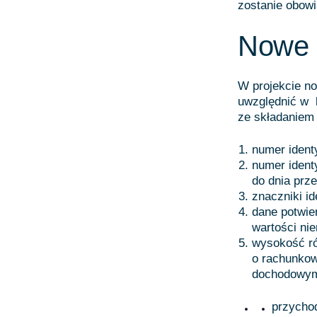
zostanie obow
Nowe 
W projekcie n
uwzględnić w 
ze składaniem
numer identy
numer ident
do dnia prze
znaczniki i
dane potwie
wartości nie
wysokość ró
o rachunkow
dochodowym 
przychod