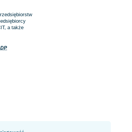
rzedsiębiorstw
edsiębiorcy
IT, a także
DDP