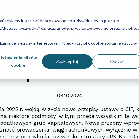
O nas
Zespół
Historia Aider Polska
Spe
lać reklamy lub treści dostosowane do indywidualnych potrzeb
u „Akceptuj wszystkie” oznacza zgodę na wykorzystywanie przez nas plikó
dry i płace
Sprawozdania
Technologia
Consulti
ania tej witryny internetowej. Pojedynczy plik cookie zostanie użyty w
Ustawienia plików
Zaakceptuj
Odrzuć
cookie
dla podatników – n
06.10.2024
ia 2025 r. wejdą w życie nowe przepisy ustawy o CIT, 
 na niektóre podmioty, w tym przede wszystkim te w
podatkowych grup kapitałowych. Nowe przepisy wpro
czność prowadzenia ksiąg rachunkowych wyłącznie w 
nej oraz przesyłania raz w roku struktury JPK_KR_PD