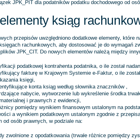
iązek JPK_PIT dla podatników podatku dochodowego od osó
elementy ksiąg rachunko
owych przepisów uwzględniono dodatkowe elementy, które n
księgach rachunkowych, aby dostosować je do wymagań z
 plików JPK_CIT. Do nowych elementów należą między inny
fikacji podatkowej kontrahenta podatnika, o ile został nadan
yfikujący fakturę w Krajowym Systemie e-Faktur, o ile zosta
kazania księgi,
dentyfikujące konta ksiąg według słownika znaczników ,
rdzające nabycie, wytworzenie lub wykreślenie środka trwał
materialnej i prawnych z ewidencji,
żnicy pomiędzy wynikiem finansowym ustalonym na podsta
ości a wynikiem podatkowym ustalonym zgodnie z przepisa
od osób prawnych, w podziale na:
y zwolnione z opodatkowania (trwałe różnice pomiędzy zys