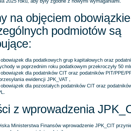
nia 2025 roku, aby były zgodne z nowymi wymaganiami.
ny na objęciem obowiązki
zególnych podmiotów są
ujące:
 obowiązek dla podatkowych grup kapitałowych oraz podatn
zychody w poprzednim roku podatkowym przekroczyły 50 ml
 obowiązek dla podatników CIT oraz podatników PIT/PPE/PP
przesyłania ewidencji JPK_VAT ,
 obowiązek dla pozostałych podatników CIT oraz podatnikó
L.
ści z wprowadzenia JPK_
iska Ministerstwa Finansów wprowadzenie JPK_CIT przynie