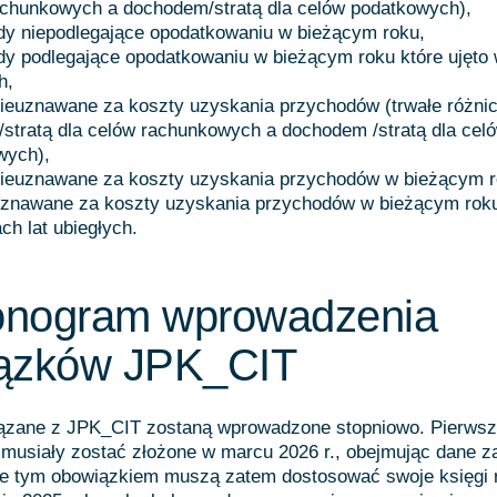
achunkowych a dochodem/stratą dla celów podatkowych),
dy niepodlegające opodatkowaniu w bieżącym roku,
y podlegające opodatkowaniu w bieżącym roku które ujęto 
h,
nieuznawane za koszty uzyskania przychodów (trwałe różni
stratą dla celów rachunkowych a dochodem /stratą dla cel
wych),
nieuznawane za koszty uzyskania przychodów w bieżącym r
uznawane za koszty uzyskania przychodów w bieżącym roku,
ch lat ubiegłych.
nogram wprowadzenia
ązków JPK_CIT
ązane z JPK_CIT zostaną wprowadzone stopniowo. Pierwsze
usiały zostać złożone w marcu 2026 r., obejmując dane za
te tym obowiązkiem muszą zatem dostosować swoje księgi