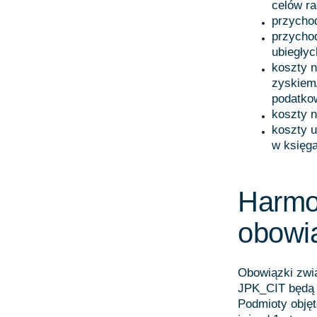
celów r
przycho
przychod
ubiegłyc
koszty 
zyskiem/
podatko
koszty 
koszty 
w księga
Harmo
obowi
Obowiązki zwi
JPK_CIT będą m
Podmioty obję