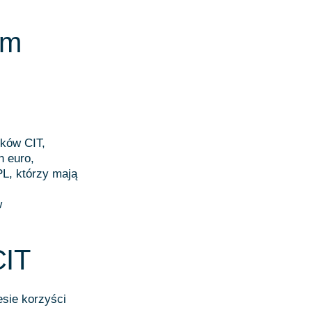
em
ików CIT,
n euro,
L, którzy mają
w
CIT
sie korzyści