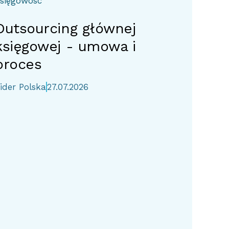
sięgowość
Outsourcing głównej
księgowej - umowa i
proces
ider Polska
27.07.2026