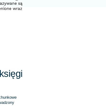
kazywane są
enione wraz
sięgi
achunkowe
owadzony