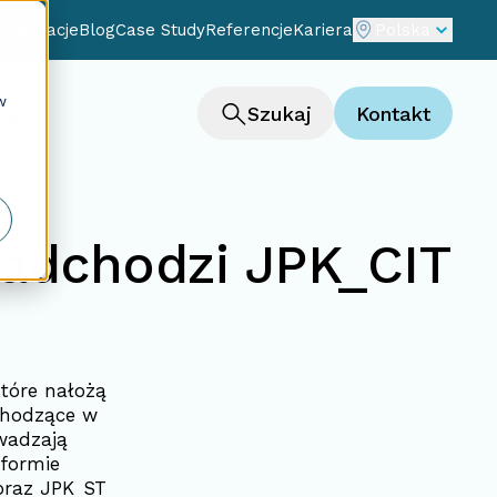
cjalizacje
Blog
Case Study
Referencje
Kariera
Polska
w
ng
Szukaj
Kontakt
adchodzi JPK_CIT
które nałożą
chodzące w
wadzają
formie
 oraz JPK_ST