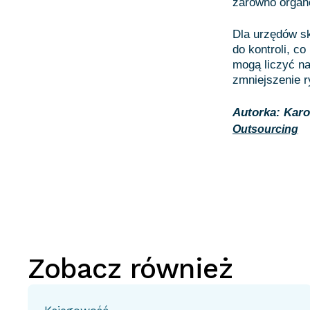
zarówno organ
Dla urzędów sk
do kontroli, c
mogą liczyć na
zmniejszenie r
Autorka: Karo
Outsourcing
Zobacz również