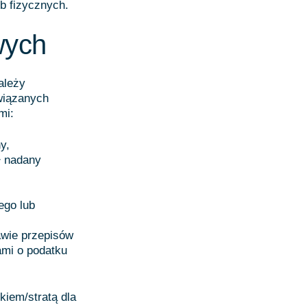
b fizycznych.
wych
ależy
wiązanych
mi:
y,
ł nadany
ego lub
wie przepisów
mi o podatku
kiem/stratą dla