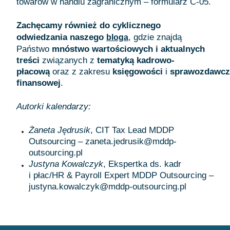
towarów w handlu zagranicznym – formularz C-05.
Zachęcamy również do cyklicznego
odwiedzania naszego
, gdzie znajdą
bloga
Państwo
mnóstwo wartościowych i aktualnych
treści
związanych z
tematyką kadrowo-
płacową
oraz z zakresu
księgowości
i
sprawozdawcz
finansowej
.
Autorki kalendarzy:
Żaneta Jędrusik
, CIT Tax Lead MDDP
Outsourcing – zaneta.jedrusik@mddp-
outsourcing.pl
Justyna Kowalczyk
, Ekspertka ds. kadr
i płac/HR & Payroll Expert MDDP Outsourcing –
justyna.kowalczyk@mddp-outsourcing.pl