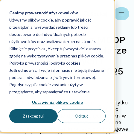
Cenimy prywatność użytkowników
Szukaj
Używamy plików cookie, aby poprawić jakość
przeglądania, wyświetlać reklamy lub treści
dostosowane do indywidualnych potrzeb
Zaplanuj miesiąc z MDDP
użytkowników oraz analizować ruch na stronie.
Outsourcing – kalendarze
Kliknięcie przycisku „Akceptuj wszystkie” oznacza
zgodę na wykorzystywanie przez nas plików cookie.
dla kadrowych i
Polityka prywatności i polityka cookies
księgowych na maj 2025
Jeśli odmówisz, Twoje informacje nie będą śledzone
podczas odwiedzania tej witryny internetowej.
Pojedynczy plik cookie zostanie użyty w
29.04.2025
przeglądarce, aby zapamiętać to ustawienie.
Ustawienia plików cookie
Praca kadrowego i księgowego wymaga nie tylko
precyzyjnej organizacji, ale także ciągłego
dostosowywania się do dynamicznych zmian w
Zaakceptuj
Odrzuć
przepisach. Aby ułatwić Państwu codzienne
obowiązki, nasze ekspertki przygotowały majowe