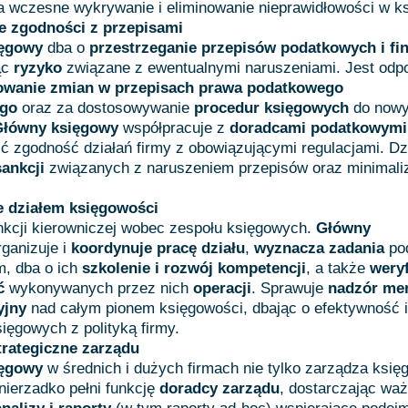
a wczesne wykrywanie i eliminowanie nieprawidłowości w k
e zgodności z przepisami
ięgowy
dba o
przestrzeganie przepisów podatkowych i f
ąc
ryzyko
związane z ewentualnymi naruszeniami. Jest odp
owanie zmian w przepisach prawa podatkowego
ego
oraz za dostosowywanie
procedur księgowych
do now
Główny księgowy
współpracuje z
doradcami podatkowymi
ć zgodność działań firmy z obowiązującymi regulacjami. Dz
sankcji
związanych z naruszeniem przepisów oraz minimali
e działem księgowości
unkcji kierowniczej wobec zespołu księgowych.
Główny
ganizuje i
koordynuje pracę działu
,
wyznacza zadania
po
, dba o ich
szkolenie i rozwój kompetencji
, a także
weryf
ć
wykonywanych przez nich
operacji
. Sprawuje
nadzór me
yjny
nad całym pionem księgowości, dbając o efektywność 
ięgowych z polityką firmy.
trategiczne zarządu
ięgowy
w średnich i dużych firmach nie tylko zarządza księ
nierzadko pełni funkcję
doradcy zarządu
, dostarczając waż