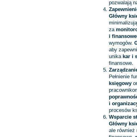
pozwalają n
Zapewnieni
Główny ks
minimalizuj
za
monitor
i finansow
wymogów.
aby zapewni
unika
kar i 
finansowe.
Zarządzani
Pełnienie f
księgowy
or
pracownikom
poprawnoś
i organizac
procesów ks
Wsparcie s
Główny ks
ale również 