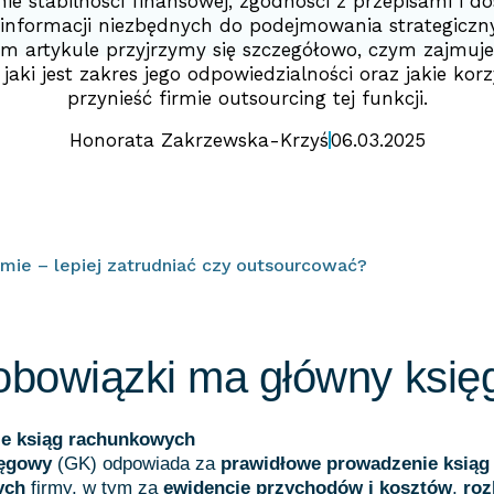
ie stabilności finansowej, zgodności z przepisami i do
informacji niezbędnych do podejmowania strategiczny
m artykule przyjrzymy się szczegółowo, czym zajmuje
 jaki jest zakres jego odpowiedzialności oraz jakie kor
przynieść firmie outsourcing tej funkcji.
Honorata Zakrzewska-Krzyś
06.03.2025
mie – lepiej zatrudniać czy outsourcować?
 obowiązki ma główny ksi
e ksiąg rachunkowych
ięgowy
(GK) odpowiada za
prawidłowe prowadzenie ksiąg
ych
firmy, w tym za
ewidencję przychodów i kosztów
,
roz