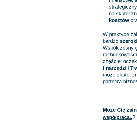
finansowe,
strategiczn
na skutecz
kosztów
or
W praktyce z
bardzo
szerok
Współczesny
rachunkowości
częściej oczek
i narzędzi I
może skuteczni
partnera bizn
Może Cię zaint
„?
współpraca