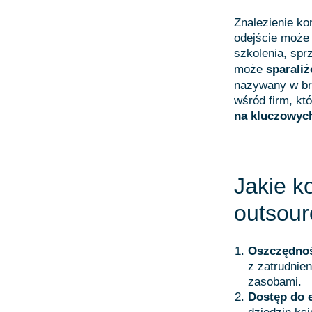
Znalezienie k
odejście może 
szkolenia, spr
może
sparali
nazywany w b
wśród firm, kt
na kluczowych
Jakie k
outsour
Oszczędnoś
z zatrudnie
zasobami.
Dostęp do 