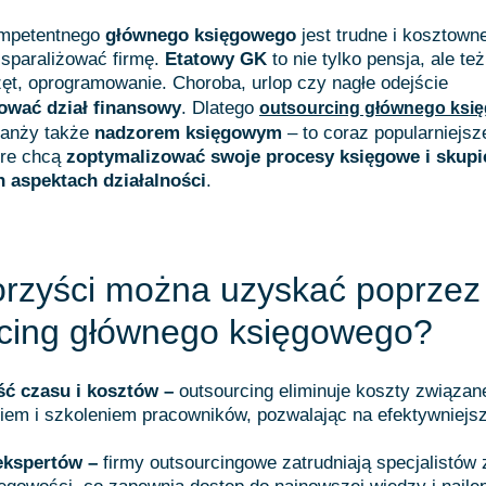
ompetentnego
głównego księgowego
jest trudne i kosztowne
sparaliżować firmę.
Etatowy GK
to nie tylko pensja, ale też
zęt, oprogramowanie. Choroba, urlop czy nagłe odejście
żować dział finansowy
. Dlatego
outsourcing głównego ksi
ranży także
nadzorem księgowym
– to coraz popularniejsz
óre chcą
zoptymalizować swoje procesy księgowe i skupi
 aspektach działalności
.
orzyści można uzyskać poprzez
cing głównego księgowego?
ć czasu i kosztów –
outsourcing eliminuje koszty związan
niem i szkoleniem pracowników, pozwalając na efektywniejs
ekspertów –
firmy outsourcingowe zatrudniają specjalistów