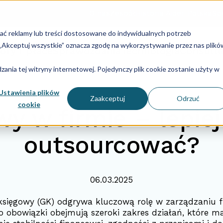
O nas
Zespół
Historia Aider Polska
Spe
lać reklamy lub treści dostosowane do indywidualnych potrzeb
u „Akceptuj wszystkie” oznacza zgodę na wykorzystywanie przez nas plikó
dry i płace
Sprawozdania
Technologia
Consulti
ania tej witryny internetowej. Pojedynczy plik cookie zostanie użyty w
Ustawienia plików
Zaakceptuj
Odrzuć
cookie
y w firmie – lepiej
outsourcować?
06.03.2025
sięgowy (GK) odgrywa kluczową rolę w zarządzaniu 
o obowiązki obejmują szeroki zakres działań, które m