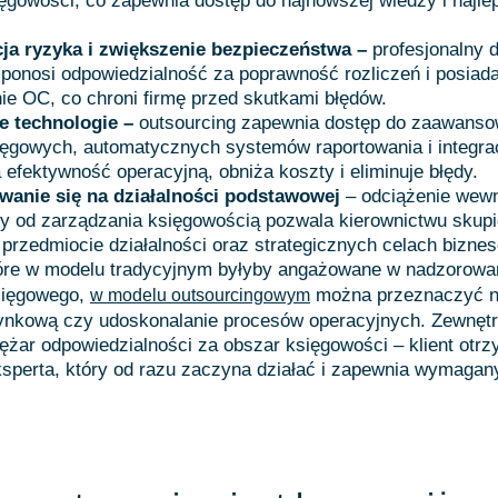
ięgowości, co zapewnia dostęp do najnowszej wiedzy i najle
cja ryzyka i zwiększenie bezpieczeństwa –
profesjonalny 
ponosi odpowiedzialność za poprawność rozliczeń i posiad
ie OC, co chroni firmę przed skutkami błędów.
 technologie –
outsourcing zapewnia dostęp do zaawans
ięgowych, automatycznych systemów raportowania i integrac
 efektywność operacyjną, obniża koszty i eliminuje błędy.
wanie się na działalności podstawowej
– odciążenie wew
rmy od zarządzania księgowością pozwala kierownictwu skupi
przedmiocie działalności oraz strategicznych celach bizn
tóre w modelu tradycyjnym byłyby angażowane w nadzorowa
sięgowego,
można przeznaczyć n
w modelu outsourcingowym
ynkową czy udoskonalanie procesów operacyjnych. Zewnęt
iężar odpowiedzialności za obszar księgowości – klient otr
sperta, który od razu zaczyna działać i zapewnia wymagan