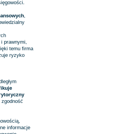
sięgowości.
inansowych
,
owiedzialny
ych
i prawnymi,
ięki temu firma
zuje ryzyko
dległym
ikuje
rytoryczny
i zgodność
gowością,
ne informacje