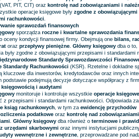
(VAT, PIT, CIT) oraz
kontrolę nad zobowiązaniami i należ
szystkie operacje księgowe były
zgodne z obowiązującymi
ami rachunkowości
.
wanie sprawozdań finansowych
ięgowy
sporządza
roczne i kwartalne sprawozdania fina
o oceny kondycji finansowej firmy. Obejmują one
bilans, r
rat
oraz
przepływy pieniężne
.
Główny księgowy
dba o to,
a były zgodne z obowiązującymi przepisami i standardami 
iędzynarodowe Standardy Sprawozdawczości Finansowe
e Standardy Rachunkowości
(KSR). Rzetelne i dokładne s
ą kluczowe dla inwestorów, kredytodawców oraz innych inte
ch podstawie podejmują decyzje dotyczące współpracy z firm
 księgowością i audytami
ięgowy
monitoruje i kontroluje wszystkie
operacje księgow
ć z przepisami i standardami rachunkowości. Odpowiada z
e ksiąg rachunkowych
, w tym za
ewidencję przychodów
rozliczenia podatkowe
oraz
kontrolę nad zobowiązaniami
iami
.
Główny księgowy
dba również o
terminowe i prawi
a z urzędami skarbowymi
oraz innymi instytucjami publiczn
udyty wewnętrzne i zewnętrzne
, przeprowadzane pod na