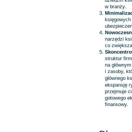
dziedzin ks
w branży.
Minimaliza
księgowych 
ubezpieczen
Nowoczesne
narzędzi ks
co zwiększa
Skoncentro
struktur fi
na głównym 
i zasoby, k
głównego k
ekspansję r
przejmuje c
gotowego ek
finansowy.