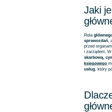
Jaki j
główn
Rola
główneg
sprawozdań
, 
przed organami
i zarządem. W
skarbową, cyw
m
księgowego
usług
, który 
Dlacze
główn