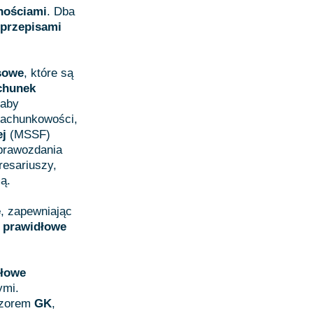
nościami
. Dba
 przepisami
nsowe
, które są
achunek
 aby
rachunkowości,
j
(MSSF)
prawozdania
resariuszy,
ą.
e
, zapewniając
a
prawidłowe
dłowe
ymi.
dzorem
GK
,