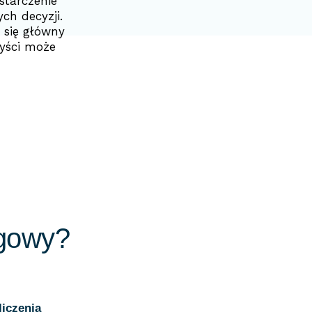
starczenie
ch decyzji.
 się główny
zyści może
ęgowy?
liczenia