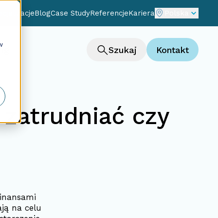
cjalizacje
Blog
Case Study
Referencje
Kariera
Polska
w
ng
Szukaj
Kontakt
 zatrudniać czy
finansami
ają na celu