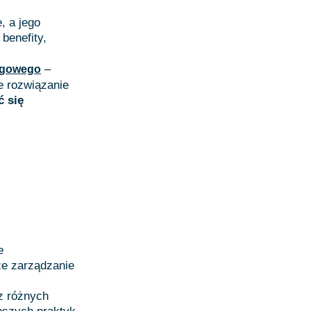
, a jego
 benefity,
–
ęgowego
e rozwiązanie
ć się
e
ze zarządzanie
 z różnych