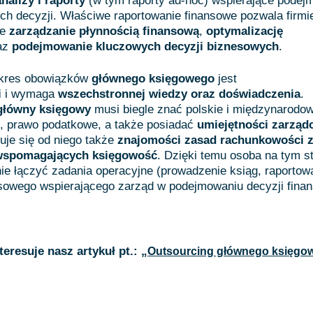
analizy i raporty
(w tym raporty ad-hoc) wspierające podej
ych decyzji. Właściwe raportowanie finansowe pozwala firmi
ne
zarządzanie płynnością finansową
,
optymalizację
az
podejmowanie kluczowych decyzji biznesowych
.
akres obowiązków
głównego księgowego
jest
i
i wymaga
wszechstronnej wiedzy oraz doświadczenia
.
główny księgowy
musi biegle znać polskie i międzynarodo
, prawo podatkowe, a także posiadać
umiejętności zarząd
uje się od niego także
znajomości zasad rachunkowości z
T wspomagających księgowość
. Dzięki temu osoba na tym s
e łączyć zadania operacyjne (prowadzenie ksiąg, raportowan
esowego wspierającego zarząd w podejmowaniu decyzji fina
eresuje nasz artykuł pt.: „
Outsourcing głównego księgow