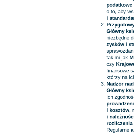
podatkowe
o to, aby w
i standard
Przygotowy
Główny ks
niezbędne d
zysków i st
sprawozdani
takimi jak
M
czy
Krajow
finansowe s
którzy na i
Nadzór nad
Główny ks
ich zgodnoś
prowadzeni
i kosztów
,
i należnośc
rozliczeni
Regularne
a