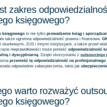
est zakres odpowiedzialnoś
ego księgowego?
o księgowego
to nie tylko
prowadzenie ksiąg i sporządzan
ale także ogromna odpowiedzialność prawna i finansowa.
G
 skarbowymi, ZUS i innymi instytucjami, a także przed właś
 razie nieprawidłowości może ponieść
odpowiedzialność k
ilną i dyscyplinarną
. Dzięki skorzystaniu z
outsourcingu
ożna
przenieść tę odpowiedzialność na profesjonalnego
posiada odpowiednie zabezpieczenia, takie jak
ubezpieczeni
go warto rozważyć outsou
ego księgowego?