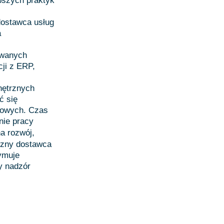
pszych praktyk
dostawca usług
a
owanych
ji z ERP,
nętrznych
ć się
esowych. Czas
nie pracy
a rozwój,
rzny dostawca
zymuje
y nadzór