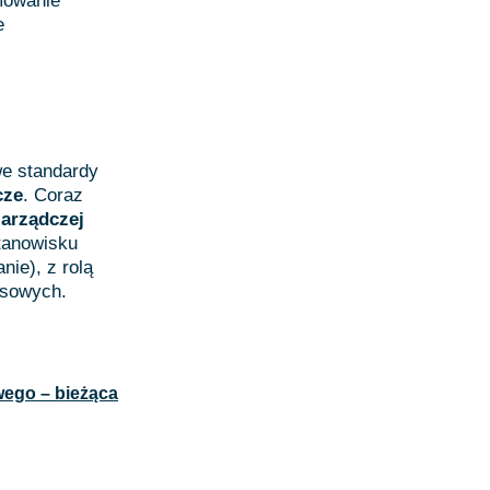
mowanie
e
we standardy
cze
. Coraz
arządczej
tanowisku
ie), z rolą
nsowych.
ego – bieżąca