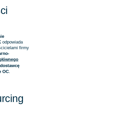
ci
ie
K
odpowiada
cicielami firmy
arno-
 głównego
 dostawcę
e OC
.
rcing