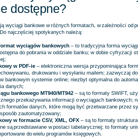
ie dostępne?
ją wyciągi bankowe w różnych formatach, w zależności od po
. Do najczęściej spotykanych należą:
format wyciągów bankowych
– to
tradycyjna forma wyciąg
dostępna do pobrania w oddziale banku; w dobie cyfryzacji 
ej;
kowy w PDF-ie
– elektroniczna wersja przypominająca form
echowywaniu, drukowaniu i wysyłaniu mailem; zazwyczaj d
 w bankowym systemie online; niezbyt optymalna do autom
ia danych;
ciągu bankowego MT940/MT942
– są to
formaty SWIFT, uż
icznego przekazywania informacji o
wyciągach bankowych; n
ch formatów danych, które mogą być przetwarzane
przez s
 sposób zautomatyzowany;
kowy w formacie CSV, XML, OFX
– są to
formaty struktura
ne są przedstawiane w postaci tabelarycznej; to formaty uni
portowane do wielu programów księgowych.