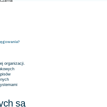
iczania
sięgowania?
j organizacji.
ankowych
apisów
żnych
 systemami
ych są