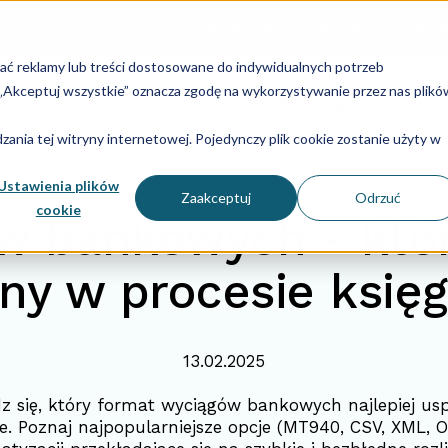
O nas
Zespół
Historia Aider Polska
Spe
lać reklamy lub treści dostosowane do indywidualnych potrzeb
u „Akceptuj wszystkie” oznacza zgodę na wykorzystywanie przez nas plikó
dry i płace
Sprawozdania
Technologia
Consulti
ania tej witryny internetowej. Pojedynczy plik cookie zostanie użyty w
Ustawienia plików
Zaakceptuj
Odrzuć
cookie
 bankowych - który
ny w procesie księ
13.02.2025
z się, który format wyciągów bankowych najlepiej us
e. Poznaj najpopularniejsze opcje (MT940, CSV, XML, OF