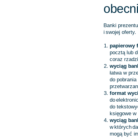
obecn
Banki prezentu
i swojej oferty
papierowy 
pocztą lub 
coraz rzadzi
wyciąg ban
łatwa w prz
do pobrania
przetwarzan
format wy
do elektron
do tekstowy
księgowe w
wyciąg ban
w których da
mogą być im