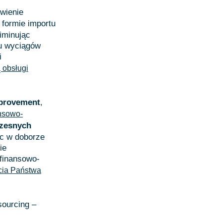
wienie
 formie importu
iminując
tu wyciągów
i
 obsługi
provement
,
nsowo-
czesnych
óc w doborze
ie
finansowo-
cia Państwa
sourcing –