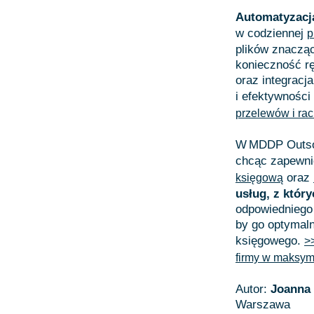
Automatyzacj
w codziennej
p
plików znacząc
konieczność r
oraz integracj
i efektywności
przelewów i ra
W MDDP Outsou
chcąc zapewnić
oraz
księgową
usług, z któr
odpowiedniego
by go optymal
księgowego.
>
firmy w maksym
Autor:
Joanna
Warszawa