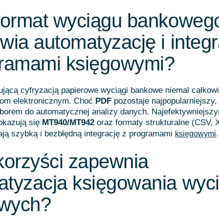
 format wyciągu bankoweg
wia automatyzację i integr
gramami księgowymi?
jącą cyfryzacją papierowe wyciągi bankowe niemal całkowic
tom elektronicznym. Choć
PDF
pozostaje najpopularniejszy, 
borem do automatycznej analizy danych. Najefektywniejsz
okazują się
MT940/MT942
oraz formaty strukturalne (CSV,
ają szybką i bezbłędną integrację z programami
.
księgowymi
korzyści zapewnia
atyzacja księgowania wyc
owych?