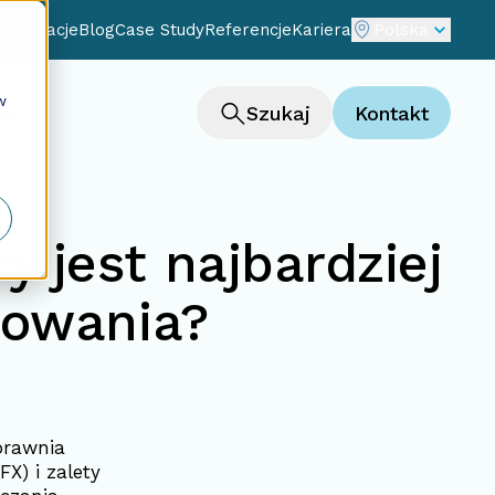
cjalizacje
Blog
Case Study
Referencje
Kariera
Polska
w
ng
Szukaj
Kontakt
 jest najbardziej
gowania?
prawnia
X) i zalety