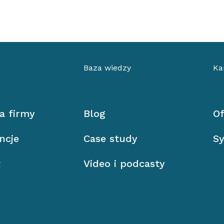
Baza wiedzy
Ka
ia firmy
Blog
Of
ncje
Case study
Sy
ł
Video i podcasty