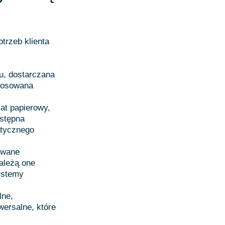
trzeb klienta
u, dostarczana
stosowana
at papierowy,
ostępna
atycznego
ywane
ależą one
ystemy
lne,
wersalne, które