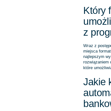
Który
umożli
z pro
Wraz z postępu
miejsca forma
najlepszym wy
rozwiązaniem 
które umożliwi
Jakie 
autom
bank