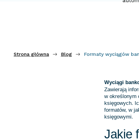
automa
Strona główna
Blog
Formaty wyciągów bank
Wyciągi bank
Zawierają inf
w określonym 
księgowych. I
formatów, w ja
księgowymi.
Jakie