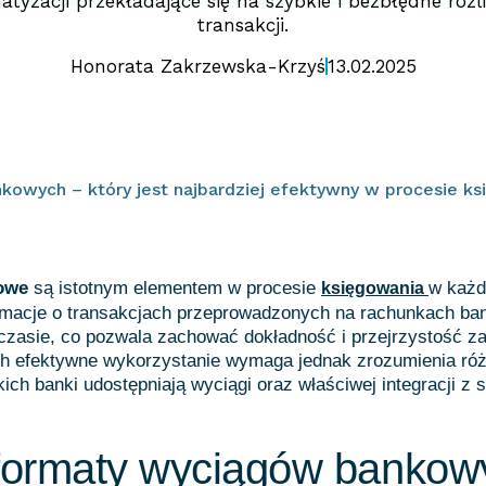
tyzacji przekładające się na szybkie i bezbłędne rozl
transakcji.
Honorata Zakrzewska-Krzyś
13.02.2025
owych – który jest najbardziej efektywny w procesie k
owe
są istotnym elementem w procesie
w każde
księgowania
ormacje o transakcjach przeprowadzonych na rachunkach b
czasie, co pozwala zachować dokładność i przejrzystość z
ch efektywne wykorzystanie wymaga jednak zrozumienia ró
kich banki udostępniają wyciągi oraz właściwej integracji z
 formaty wyciągów bankow