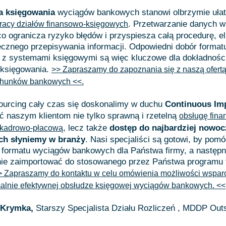
a księgowania
wyciągów bankowych stanowi olbrzymie ułat
. Przetwarzanie danych w
racy działów finansowo-księgowych
o ogranicza ryzyko błędów i przyspiesza całą procedurę, el
ęcznego przepisywania informacji. Odpowiedni dobór forma
a z systemami księgowymi są więc kluczowe dla dokładnośc
 księgowania.
>> Zapraszamy do zapoznania się z naszą ofertą
chunków bankowych <<.
rcing cały czas się doskonalimy w duchu
Continuous Im
 naszym klientom nie tylko sprawną i rzetelną
obsługę fina
, lecz także
dostęp do najbardziej nowo
kadrowo-płacową
ych słyniemy w branży
. Nasi specjaliści są gotowi, by pom
 formatu wyciągów bankowych dla Państwa firmy,
a następn
nie zaimportować do stosowanego przez Państwa programu 
> Zapraszamy do kontaktu w celu omówienia możliwości wspar
alnie efektywnej obsłudze księgowej wyciągów bankowych. <<
 Krymka,
Starszy Specjalista Działu Rozliczeń , MDDP Out