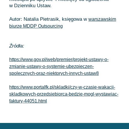
w Dzienniku Ustaw.
Autor: Natalia Pietrasik, księgowa w
warszawskim
biurze MDDP Outsourcing
Źródła:
https://www.gov.pl/web/premier/projekt-ustawy-o-
zmianie-ustawy-o-systemie-ubezpieczen-
spolecznych-oraz-niektorych-innych-ustaw8
https://www.portalfk.pl/skladki/czy-w-czasie-wakacji-
skladkowych-przedsiebiorca-bedzie-mogl-wystawiac-
faktury-44051.html