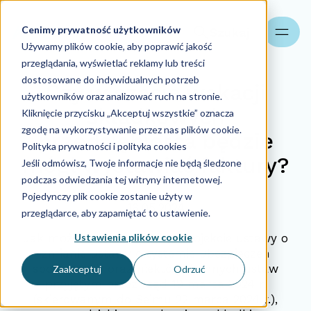
Cenimy prywatność użytkowników
Szukaj
Używamy plików cookie, aby poprawić jakość
przeglądania, wyświetlać reklamy lub treści
dostosowane do indywidualnych potrzeb
Czy w czasie wakacji
użytkowników oraz analizować ruch na stronie.
składkowych
Kliknięcie przycisku „Akceptuj wszystkie” oznacza
zgodę na wykorzystywanie przez nas plików cookie.
przedsiębiorca będzie
Polityka prywatności i polityka cookies
mógł wystawiać faktury?
Jeśli odmówisz, Twoje informacje nie będą śledzone
podczas odwiedzania tej witryny internetowej.
Pojedynczy plik cookie zostanie użyty w
16.05.2024
przeglądarce, aby zapamiętać to ustawienie.
Ustawienia plików cookie
Jak możemy przeczytać w projekcie ustawy o
zmianie ustawy o systemie ubezpieczeń
społecznych oraz niektórych innych ustaw
Zaakceptuj
Odrzuć
przyjętym przez rząd 19 marca 2024 r.
(skierowanym do Sejmu 22 marca 2024 r.),