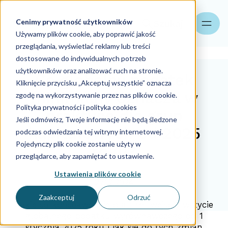
Cenimy prywatność użytkowników
Szukaj
Używamy plików cookie, aby poprawić jakość
przeglądania, wyświetlać reklamy lub treści
dostosowane do indywidualnych potrzeb
użytkowników oraz analizować ruch na stronie.
Co globalny podatek
Kliknięcie przycisku „Akceptuj wszystkie” oznacza
minimalny oznacza w
zgodę na wykorzystywanie przez nas plików cookie.
Polityka prywatności i polityka cookies
praktyce dla grup
Jeśli odmówisz, Twoje informacje nie będą śledzone
kapitałowych od 2025
podczas odwiedzania tej witryny internetowej.
Pojedynczy plik cookie zostanie użyty w
roku?
przeglądarce, aby zapamiętać to ustawienie.
Ustawienia plików cookie
27.12.2024
Zaakceptuj
Odrzuć
Jakie są konsekwencje dla firm wejścia w życie
globalnego podatku wyrównawczego od 1
stycznia 2025 roku i jak się do tych zmian