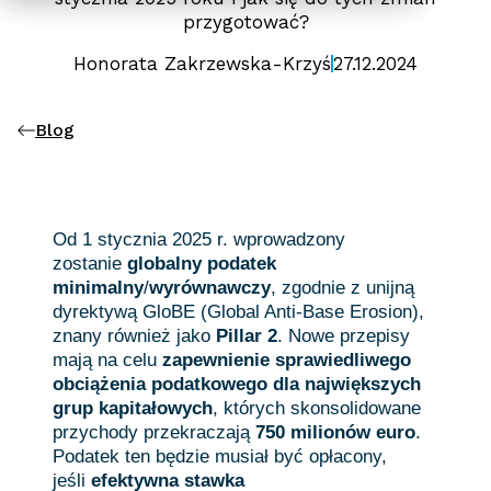
przygotować?
Honorata Zakrzewska-Krzyś
27.12.2024
Blog
Od 1 stycznia 2025 r. wprowadzony
zostanie
globalny podatek
minimalny
/
wyrównawczy
, zgodnie z unijną
dyrektywą GloBE (Global Anti-Base Erosion),
znany również jako
Pillar 2
. Nowe przepisy
mają na celu
zapewnienie sprawiedliwego
obciążenia podatkowego dla największych
grup kapitałowych
, których skonsolidowane
przychody przekraczają
750 milionów euro
.
Podatek ten będzie musiał być opłacony,
jeśli
efektywna stawka