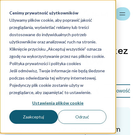
Cenimy prywatność użytkowników
Szukaj
Używamy plików cookie, aby poprawić jakość
przeglądania, wyświetlać reklamy lub treści
dostosowane do indywidualnych potrzeb
Blog - zapoznaj się z
użytkowników oraz analizować ruch na stronie.
artykułami napisami przez
Kliknięcie przycisku „Akceptuj wszystkie” oznacza
zgodę na wykorzystywanie przez nas plików cookie.
naszych specjalistów
Polityka prywatności i polityka cookies
Jeśli odmówisz, Twoje informacje nie będą śledzone
Strona główna
podczas odwiedzania tej witryny internetowej.
Pojedynczy plik cookie zostanie użyty w
Zobacz wszystkie
Kadry i Płace
Księgowość
przeglądarce, aby zapamiętać to ustawienie.
Ustawienia plików cookie
Zaakceptuj
Odrzuć
Księgowość
Raport kasowy w sklepie – czym