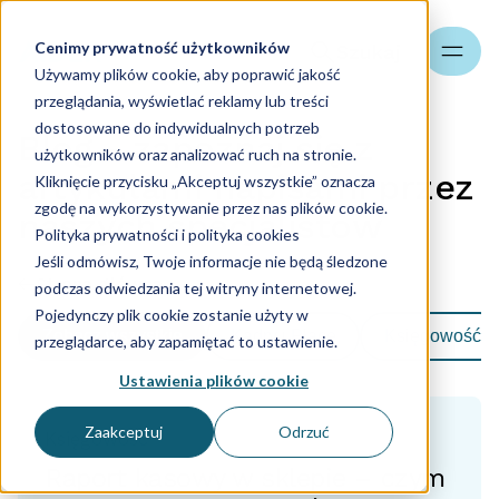
Cenimy prywatność użytkowników
Szukaj
Używamy plików cookie, aby poprawić jakość
przeglądania, wyświetlać reklamy lub treści
dostosowane do indywidualnych potrzeb
Blog - zapoznaj się z
użytkowników oraz analizować ruch na stronie.
artykułami napisami przez
Kliknięcie przycisku „Akceptuj wszystkie” oznacza
zgodę na wykorzystywanie przez nas plików cookie.
naszych specjalistów
Polityka prywatności i polityka cookies
Jeśli odmówisz, Twoje informacje nie będą śledzone
Strona główna
podczas odwiedzania tej witryny internetowej.
Pojedynczy plik cookie zostanie użyty w
Zobacz wszystkie
Kadry i Płace
Księgowość
przeglądarce, aby zapamiętać to ustawienie.
Ustawienia plików cookie
Zaakceptuj
Odrzuć
Księgowość
Raport kasowy w sklepie – czym