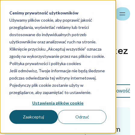
Cenimy prywatność użytkowników
Szukaj
Używamy plików cookie, aby poprawić jakość
przeglądania, wyświetlać reklamy lub treści
dostosowane do indywidualnych potrzeb
Blog - zapoznaj się z
użytkowników oraz analizować ruch na stronie.
artykułami napisami przez
Kliknięcie przycisku „Akceptuj wszystkie” oznacza
zgodę na wykorzystywanie przez nas plików cookie.
naszych specjalistów
Polityka prywatności i polityka cookies
Jeśli odmówisz, Twoje informacje nie będą śledzone
Strona główna
podczas odwiedzania tej witryny internetowej.
Pojedynczy plik cookie zostanie użyty w
Zobacz wszystkie
Kadry i Płace
Księgowość
przeglądarce, aby zapamiętać to ustawienie.
Ustawienia plików cookie
Zaakceptuj
Odrzuć
Księgowość
Raport kasowy w sklepie – czym