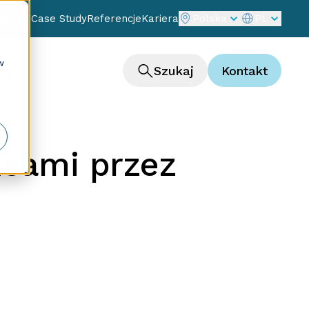
je
Blog
Case Study
Referencje
Kariera
Polska
PL
w
ng
Szukaj
Kontakt
isami przez