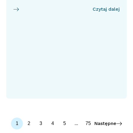
Czytaj dalej
Następne
1
2
3
4
5
...
75