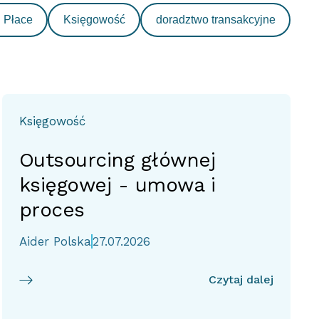
i Płace
Księgowość
doradztwo transakcyjne
Księgowość
Outsourcing głównej
księgowej - umowa i
proces
Aider Polska
27.07.2026
Czytaj dalej