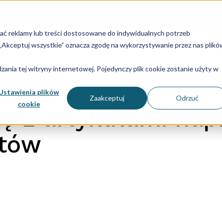
O nas
Zespół
Historia Aider Polska
Specjalizac
lać reklamy lub treści dostosowane do indywidualnych potrzeb
u „Akceptuj wszystkie” oznacza zgodę na wykorzystywanie przez nas plikó
dry i płace
Sprawozdania
Technologia
Consulti
ania tej witryny internetowej. Pojedynczy plik cookie zostanie użyty w
Ustawienia plików
Zaakceptuj
Odrzuć
cookie
ię z artykułami nap
stów