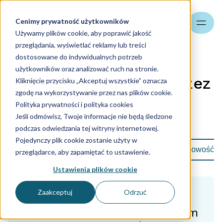
Cenimy prywatność użytkowników
Szukaj
Używamy plików cookie, aby poprawić jakość
przeglądania, wyświetlać reklamy lub treści
dostosowane do indywidualnych potrzeb
Blog - zapoznaj się z
użytkowników oraz analizować ruch na stronie.
artykułami napisami przez
Kliknięcie przycisku „Akceptuj wszystkie” oznacza
zgodę na wykorzystywanie przez nas plików cookie.
naszych specjalistów
Polityka prywatności i polityka cookies
Jeśli odmówisz, Twoje informacje nie będą śledzone
Strona główna
podczas odwiedzania tej witryny internetowej.
Pojedynczy plik cookie zostanie użyty w
Zobacz wszystkie
Kadry i Płace
Księgowość
przeglądarce, aby zapamiętać to ustawienie.
Ustawienia plików cookie
Zaakceptuj
Odrzuć
Księgowość
Raport kasowy w sklepie – czym